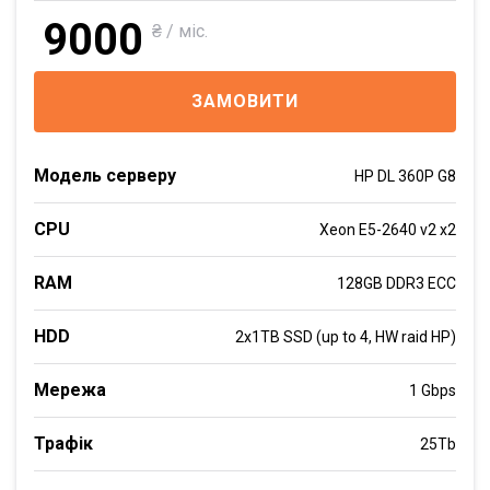
9000
₴ / міс.
ЗАМОВИТИ
Модель серверу
HP DL 360P G8
CPU
Xeon E5-2640 v2 x2
RAM
128GB DDR3 ECC
HDD
2x1TB SSD (up to 4, HW raid HP)
Мережа
1 Gbps
Трафік
25Tb