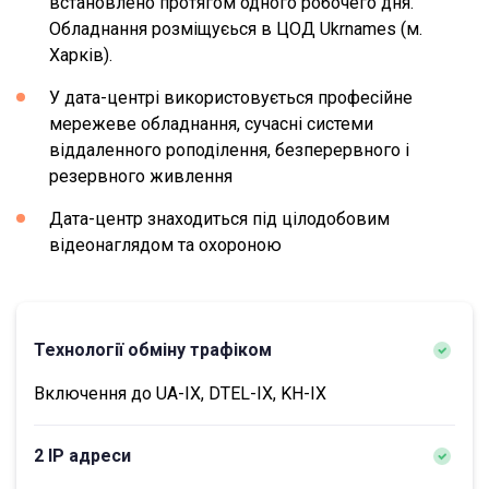
встановлено протягом одного робочего дня.
Обладнання розміщуєься в ЦОД Ukrnames (м.
Харків).
У дата-центрі використовується професійне
мережеве обладнання, сучасні системи
віддаленного роподілення, безперервного і
резервного живлення
Дата-центр знаходиться під цілодобовим
відеонаглядом та охороною
Технології обміну трафіком
Включення до UA-IX, DTEL-IX, KH-IX
2 IP адреси