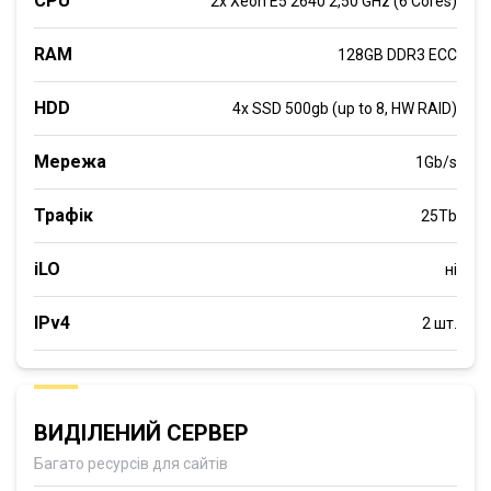
CPU
2x Xeon E5 2640 2,50 GHz (6 Cores)
RAM
128GB DDR3 ECC
HDD
4x SSD 500gb (up to 8, HW RAID)
Мережа
1Gb/s
Трафік
25Tb
iLO
ні
IPv4
2 шт.
ВИДІЛЕНИЙ СЕРВЕР
Багато ресурсів для сайтів