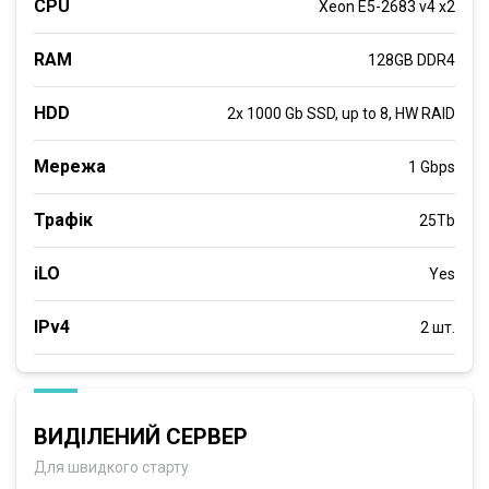
CPU
Xeon E5-2683 v4 x2
RAM
128GB DDR4
HDD
2x 1000 Gb SSD, up to 8, HW RAID
Мережа
1 Gbps
Трафік
25Tb
iLO
Yes
IPv4
2 шт.
ВИДІЛЕНИЙ СЕРВЕР
Для швидкого старту