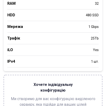
RAM
32
HDD
480 SSD
Мережа
1 Gbps
Трафік
25Tb
iLO
Yes
IPv4
1 шт.
Хочете індівідуальну
конфігурацію
Ми створимо для вас конфігурацію виділеного
серверу, яка підійде для ваших цілей