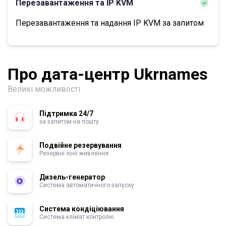
Перезавантаження та IP KVM
Перезавантаження та надання IP KVM за запитом
Про дата-центр Ukrnames
Великі можливості
Підтримка 24/7
за запитом на пошту
Подвійне резервування
Резервні лінії живлення
Дизель-генератор
Система автоматичного запуску
Система кондіціювання
Система клімат контролю