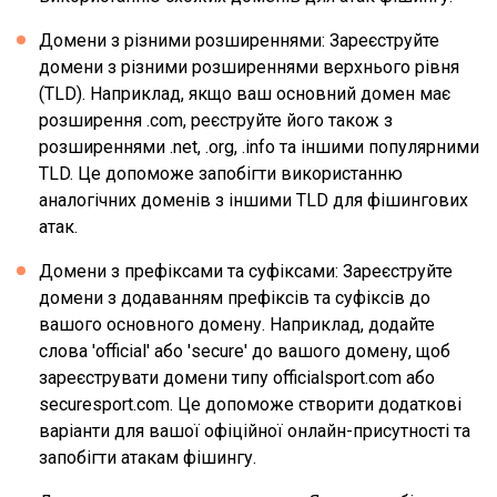
Домени з різними розширеннями: Зареєструйте
домени з різними розширеннями верхнього рівня
(TLD). Наприклад, якщо ваш основний домен має
розширення .com, реєструйте його також з
розширеннями .net, .org, .info та іншими популярними
TLD. Це допоможе запобігти використанню
аналогічних доменів з іншими TLD для фішингових
атак.
Домени з префіксами та суфіксами: Зареєструйте
домени з додаванням префіксів та суфіксів до
вашого основного домену. Наприклад, додайте
слова 'official' або 'secure' до вашого домену, щоб
зареєструвати домени типу officialsport.com або
securesport.com. Це допоможе створити додаткові
варіанти для вашої офіційної онлайн-присутності та
запобігти атакам фішингу.