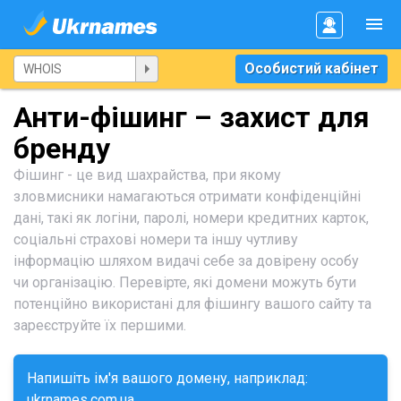
Особистий кабінет
Анти-фішинг – захист для
бренду
Фішинг - це вид шахрайства, при якому
зловмисники намагаються отримати конфіденційні
дані, такі як логіни, паролі, номери кредитних карток,
соціальні страхові номери та іншу чутливу
інформацію шляхом видачі себе за довірену особу
чи організацію. Перевірте, які домени можуть бути
потенційно використані для фішингу вашого сайту та
зареєструйте їх першими.
Напишіть ім'я вашого домену, наприклад:
ukrnames.com.ua