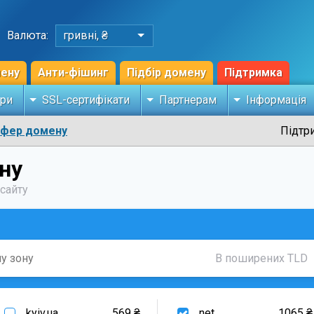
Валюта:
гривні, ₴
мену
Анти-фішинг
Підбір домену
Підтримка
ри
SSL-сертифікати
Партнерам
Інформація
сфер домену
Підтр
ну
-сайту
В поширених TLD
.kyiv.ua
569 ₴
.net
1065 ₴