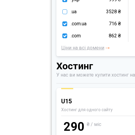
.ua
3528 ₴
.com.ua
716 ₴
.com
862 ₴
Ціни на всі домени
Хостинг
У нас ви можете купити хостинг на
U15
Хостинг для одного сайту
290
₴ / міс