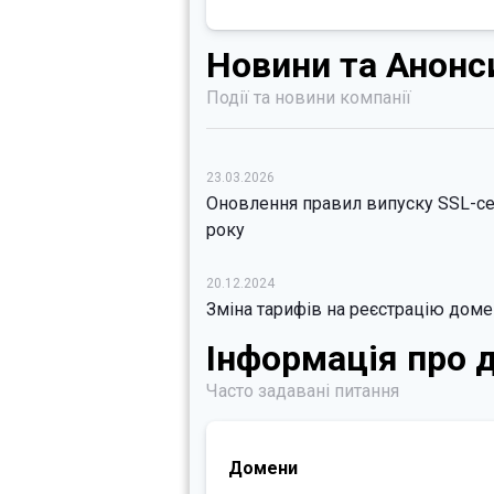
Новини та Анонс
Події та новини компанії
23.03.2026
Оновлення правил випуску SSL-се
року
20.12.2024
Зміна тарифів на реєстрацію домен
Інформація про 
Часто задавані питання
Домени