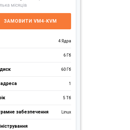
ілька місяців
ЗАМОВИТИ VM4-KVM
4 Ядра
6 Гб
 диск
60 Гб
 адреса
1
фік
5 Тб
грамне забезпечення
Linux
ністрування