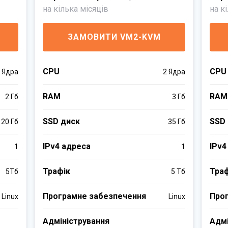
на кілька місяців
на к
ЗАМОВИТИ VM2-KVM
CPU
CPU
 Ядра
2 Ядра
RAM
RAM
2 Гб
3 Гб
SSD диск
SSD
20 Гб
35 Гб
IPv4 адреса
IPv4
1
1
Трафік
Тра
5Тб
5 Тб
Програмне забезпечення
Про
Linux
Linux
Адміністрування
Адмі