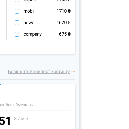
.mobi
1710 ₴
.news
1620 ₴
.company
675 ₴
Безкоштовний тест хостингу
инг без обмежень
51
₴ / міс