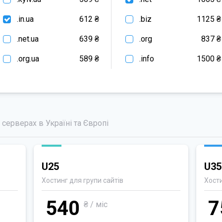
.in.ua
612 ₴
.biz
1125 ₴
.net.ua
639 ₴
.org
837 ₴
.org.ua
589 ₴
.info
1500 ₴
 серверах в Україні та Європі
U25
U35
Хостинг для групи сайтів
Хост
540
7
₴ / міс