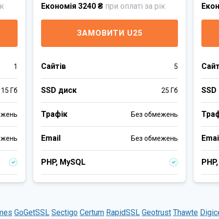
ік
Економія 3240 ₴
при оплаті за рік
Екон
ЗАМОВИТИ U25
Сайтів
Сайт
1
5
SSD диск
SSD
15 Гб
25 Гб
Трафік
Тра
ежень
Без обмежень
Email
Emai
ежень
Без обмежень
PHP, MySQL
PHP
mes
GoGetSSL
Sectigo
Certum
RapidSSL
Geotrust
Thawte
Digic