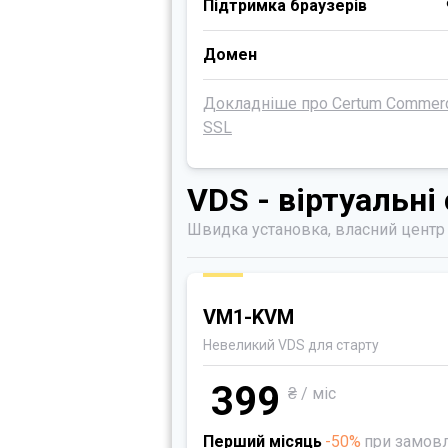
Підтримка браузерів
Домен
Докладніше про Certum Commerc
SSL
VDS - віртуальні
Швидка установка, власний центр 
VM1-KVM
Невеликий VDS для старту
399
₴ / міс
Перший місяць
-50%
при замов