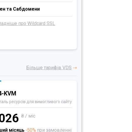
ен та Сабдомени
адніше про Wildcard SSL
Більше тарифів VDS
4-KVM
таль ресурсів для вимогливого сайту
026
₴ / міс
ший місяць
-50%
при замовленні