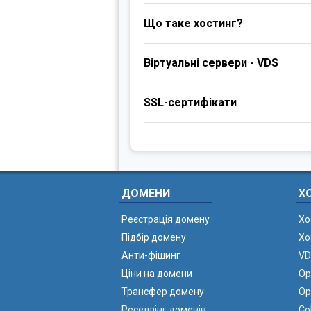
Що таке хостинг?
Віртуальні сервери - VDS
SSL-сертифікати
ДОМЕНИ
Х
Реєстрація домену
Хо
Підбір домену
Хо
Анти-фішинг
VD
Ціни на домени
Ор
Трансфер домену
Ор
Реселлінг доменів
Co