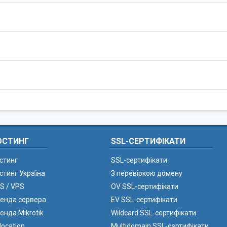
ОСТИНГ
SSL-СЕРТИФІКАТИ
стинг
SSL-сертифікати
стинг Україна
З перевіркою домену
S / VPS
OV SSL-сертифікати
енда сервера
EV SSL-сертифікати
енда Mikrotik
Wildcard SSL-сертифікати
location
Multidomain SSL-сертифікати