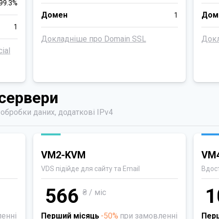
99.3%
Домен
Дом
1
1
Докладніше про Domain SSL
Докл
ial
 сервери
обробки даних, додаткові IPv4
VM2-KVM
VM
VDS підійде для сайту та Email
Вдос
566
1
₴ / міс
ленні
Перший місяць
-50%
при замовленні
Пер