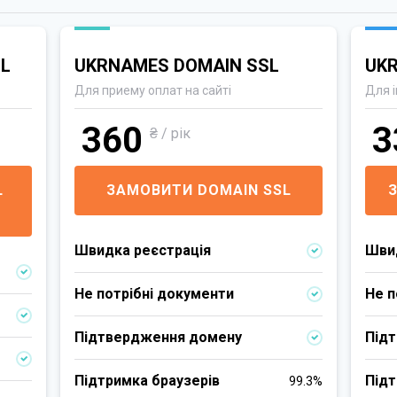
L
UKRNAMES DOMAIN SSL
UK
Для приему оплат на сайті
Для 
360
3
₴ / рік
L
ЗАМОВИТИ DOMAIN SSL
Швидка реєстрація
Шви
Не потрібні документи
Не п
Підтвердження домену
Під
Підтримка браузерів
Підт
99.3%