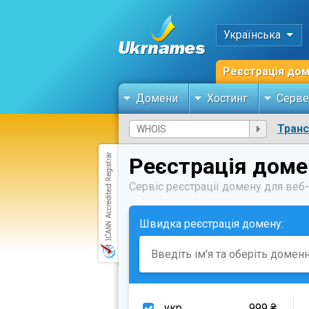
Українська
Реєстрація до
Домени
Хостинг
Серве
Тран
Реєстрація доме
Сервіс реєстрації домену для веб
Швидка реєстрація домену:
.укр
999 ₴