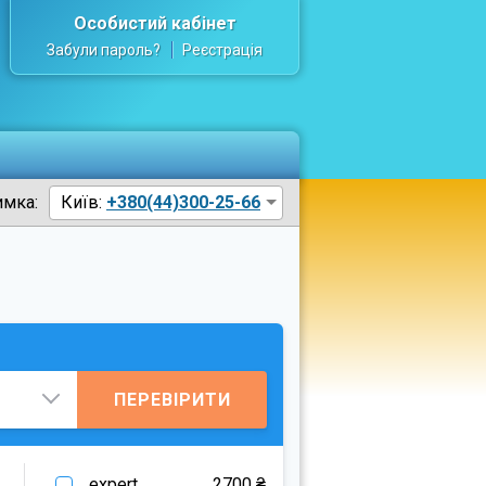
Особистий кабінет
Забули пароль?
Реєстрація
имка:
Київ:
+380(44)300-25-66
ПЕРЕВІРИТИ
.expert
2700 ₴