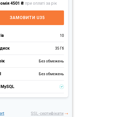
омія 4501 ₴
при оплаті за рік
ЗАМОВИТИ U35
ів
10
 диск
35 Гб
фік
Без обмежень
l
Без обмежень
, MySQL
ert
SSL-сертифікати