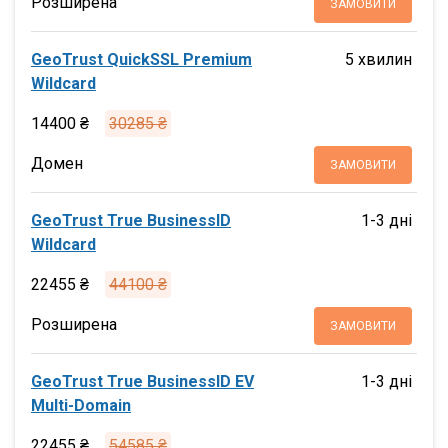
Розширена
ЗАМОВИТИ
GeoTrust QuickSSL Premium
5 хвилин
Wildcard
14400 ₴
30285 ₴
Домен
ЗАМОВИТИ
GeoTrust True BusinessID
1-3 дні
Wildcard
22455 ₴
44100 ₴
Розширена
ЗАМОВИТИ
GeoTrust True BusinessID EV
1-3 дні
Multi-Domain
22455 ₴
54585 ₴