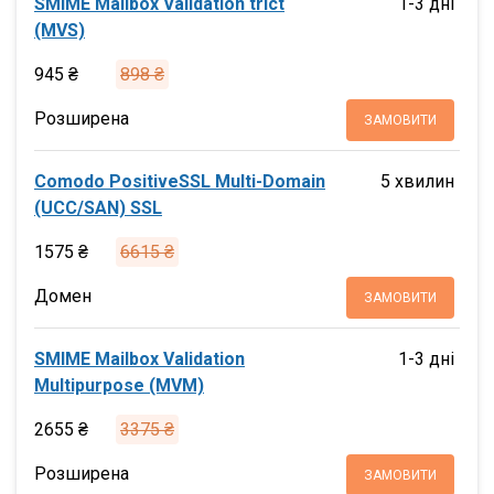
SMIME Mailbox Validation trict
1-3 дні
(MVS)
945 ₴
898 ₴
Розширена
ЗАМОВИТИ
Comodo PositiveSSL Multi-Domain
5 хвилин
(UCC/SAN) SSL
1575 ₴
6615 ₴
Домен
ЗАМОВИТИ
SMIME Mailbox Validation
1-3 дні
Multipurpose (MVM)
2655 ₴
3375 ₴
Розширена
ЗАМОВИТИ