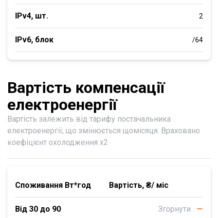
IPv4, шт.
2
IPv6, блок
/64
Вартість компенсації
електроенергії
Вартість залежить від тарифу постачальника
електроенергії, що змінюється щомісяця. Враховано
коефіцієнт охолодження х2
Споживання Вт*год
Вартість, ₴/ міс
Від 30 до 90
Згорнути
—