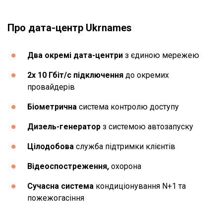
Про дата-центр Ukrnames
Два окремі дата-центри
з єдиною мережею
2х 10 Гбіт/с підключення
до окремих
провайдерів
Біометрична
система контролю доступу
Дизель-генератор
з системою автозапуску
Цілодобова
служба підтримки клієнтів
Відеоспостреження,
охорона
Сучасна система
кондиціонування N+1 та
пожежогасіння