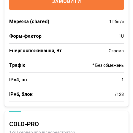
ЗАМОВИТИ
Мережа (shared)
1 Гбіт/с
Форм-фактор
1U
Енергоспоживання, Вт
Окремо
Трафік
* Без обмежень
IPv4, шт.
1
IPv6, блок
/128
COLO-PRO
1-2U сервер або відеореєстратор