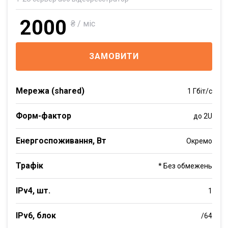
2000
₴ / міс
ЗАМОВИТИ
Мережа (shared)
1 Гбіт/с
Форм-фактор
до 2U
Енергоспоживання, Вт
Окремо
Трафік
* Без обмежень
IPv4, шт.
1
IPv6, блок
/64