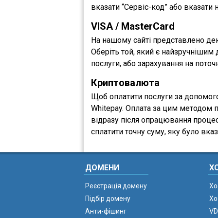
вказати “Сервіс-код” або вказати н
VISA / MasterCard
На нашому сайті представлено декі
Оберіть той, який є найзручнішим
послуги, або зарахування на поточ
Криптовалюта
Щоб оплатити послуги за допомогою
Whitepay. Оплата за цим методом 
відразу після опрацювання проце
сплатити точну суму, яку було вк
ДОМЕНИ
Х
Реєстрація домену
Хо
Підбір домену
Хо
Анти-фішинг
VD