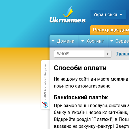
Українська
Реєстрація до
Домени
Хостинг
Серве
Тран
Способи оплати
На нашому сайті ви маєте можливі
повністю автоматизовано.
Банківський платіж
При замовленні послуги, система 
банку в Україні, через клієнт-бан
Відкрийте розділ “Платежі”, в Пош
вказано на рахунку-фактурі. Зверт