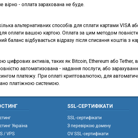
е вірно - оплата зарахована не буде.
лька альтернативних способів для сплати картами VISA або 
 для оплати вашою картою. Оплата за цим методом повніст
ний баланс відбувається відразу після списання коштів з ка
 цифрових активів, таких як Bitcoin, Ethereum або Tether
повністю автоматизована - надання послуги, або зарахуванн
сингом платежу. При оплаті криптовалютою, для автомати
азано платіжною системою.
ОСТИНГ
SSL-СЕРТИФІКАТИ
стинг
SSL-сертифікати
стинг Україна
З перевіркою домену
S / VPS
OV SSL-сертифікати