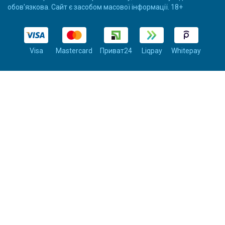
обов'язкова. Сайт є засобом масової інформації. 18+
Visa
Mastercard
Приват24
Liqpay
Whitepay