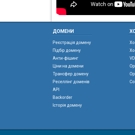
ДОМЕНИ
Х
Реєстрація домену
Хо
Підбір домену
Хо
Анти-фішинг
VD
Ціни на домени
Ор
Трансфер домену
Ор
Реселлінг доменів
Co
API
Backorder
Історія домену