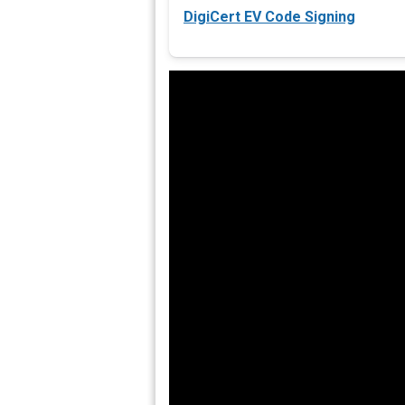
DigiCert EV Code Signing