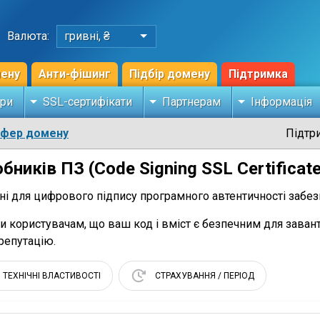
Валюта:
гривні, ₴
мену
Анти-фішинг
Підбір домену
Підтримка
ри
SSL-сертифікати
Партнерам
Інформація
сфер домену
Підтр
ників ПЗ (Code Signing SSL Certificat
ені для цифрового підпису програмного автентичності забе
и користувачам, що ваш код і вміст є безпечним для заван
репутацію.
ТЕХНІЧНІ ВЛАСТИВОСТІ
СТРАХУВАННЯ / ПЕРІОД