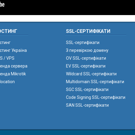
ОСТИНГ
SSL-СЕРТИФІКАТИ
стинг
SSL-сертифікати
стинг Україна
З перевіркою домену
S / VPS
OV SSL-сертифікати
енда сервера
EV SSL-сертифікати
енда Mikrotik
Wildcard SSL-сертифікати
location
Multidomain SSL-сертифікати
SGC SSL-сертифікати
Code Signing SSL-сертифікати
SAN SSL-сертифікати