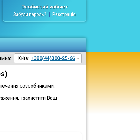
Особистий кабінет
Забули пароль?
Реєстрація
имка:
Київ:
+380(44)300-25-66
es)
зпечення розробниками.
таження, і захистити Ваш