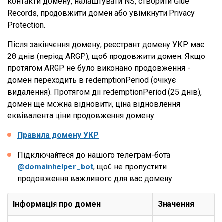
контакти домену, налаштувати NS, створити Glue
Records, продовжити домен або увімкнути Privacy
Protection.
Після закінчення домену, реєстрант домену УКР має
28 днів (період ARGP), щоб продовжити домен. Якщо
протягом ARGP не було виконано продовження -
домен переходить в redemptionPeriod (очікує
видалення). Протягом дії redemptionPeriod (25 днів),
домен ще можна відновити, ціна відновлення
еквівалента ціни продовження домену.
Правила домену УКР
Підключайтеся до нашого телеграм-бота
@domainhelper_bot
, щоб не пропустити
продовження важливого для вас домену.
Інформація про домен
Значення