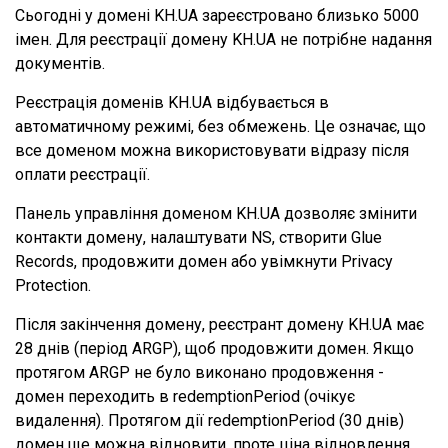
Сьогодні у домені KH.UA зареєстровано близько 5000
імен. Для реєстрації домену KH.UA не потрібне надання
документів.
Реєстрація доменів KH.UA відбувається в
автоматичному режимі, без обмежень. Це означає, що
все доменом можна використовувати відразу після
оплати реєстрації.
Панель управління доменом KH.UA дозволяє змінити
контакти домену, налаштувати NS, створити Glue
Records, продовжити домен або увімкнути Privacy
Protection.
Після закінчення домену, реєстрант домену KH.UA має
28 днів (період ARGP), щоб продовжити домен. Якщо
протягом ARGP не було виконано продовження -
домен переходить в redemptionPeriod (очікує
видалення). Протягом дії redemptionPeriod (30 днів)
домен ще можна відновити, проте ціна відновлення