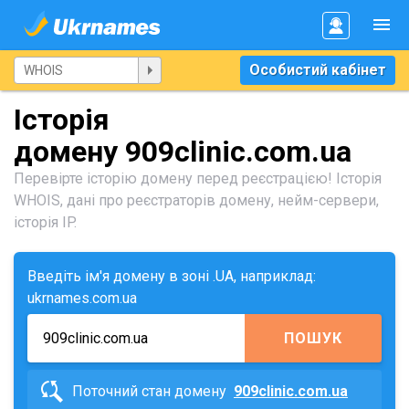
Особистий кабінет
Історія
домену 909clinic.com.ua
Перевірте історію домену перед реєстрацією! Історія
WHOIS, дані про реєстраторів домену, нейм-сервери,
історія IP.
Введіть ім'я домену в зоні .UA, наприклад:
ukrnames.com.ua
ПОШУК
Поточний стан домену
909clinic.com.ua