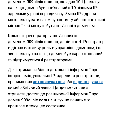
доменом
909clinic.com.ua
, складає
10
. Це вказує
на те, що домен був пов'язаний з
10
різними IP-
адресами у різні періоди часу. Зміна IP-адреси
може вказувати на зміну хостингу або інші технічні
міграції, які можуть бути пов'язані з доменом.
Кількість реєстраторів, пов'язаних із
доменом
909clinic.com.ua
, дорівнює
4
. Реєстратор
відіграє важливу роль в управлінні доменом, і це
число вказує на те, що домен був зареєстрований
та підтримується
4
реєстраторами.
Для отримання більш детальної інформації про
історію змін, унікальні IP-адреси та реєстратори,
просимо вас
авторизуватися
або
зареєструвати
новий обліковий запис. Це дозволить вам
отримати доступ до розширеної інформації про
домен
909clinic.com.ua
и лучше понять его
прошлое и текущее состояние.