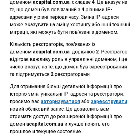
доменом
acapital.com.ua
, складає
4
. Це вказує на
те, що домен був пов'язаний з
4
різними IP-
адресами у різні періоди часу. Зміна IP-адреси
може вказувати на зміну хостингу або інші технічні
міграції, які можуть бути пов'язані з доменом.
Кількість реєстраторів, пов'язаних із
доменом
acapital.com.ua
, дорівнює
2
. Реєстратор
відіграє важливу роль в управлінні доменом, і це
число вказує на те, що домен був зареєстрований
та підтримується
2
реєстраторами.
Для отримання більш детальної інформації про
історію змін, унікальні IP-адреси та реєстратори,
просимо вас
авторизуватися
або
зареєструвати
новий обліковий запис. Це дозволить вам
отримати доступ до розширеної інформації про
домен
acapital.com.ua
и лучше понять его
прошлое и текущее состояние.