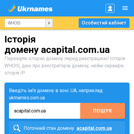
Особистий кабінет
Історія
домену acapital.com.ua
Перевірте історію домену перед реєстрацією! Історія
WHOIS, дані про реєстраторів домену, нейм-сервери,
історія IP.
Введіть ім'я домену в зоні .UA, наприклад:
ukrnames.com.ua
ПОШУК
Поточний стан домену
acapital.com.ua