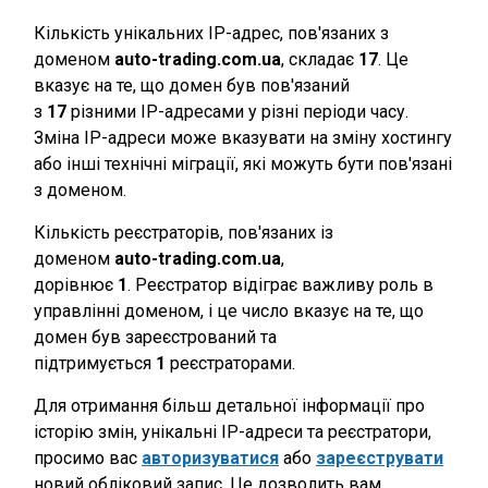
Кількість унікальних IP-адрес, пов'язаних з
доменом
auto-trading.com.ua
, складає
17
. Це
вказує на те, що домен був пов'язаний
з
17
різними IP-адресами у різні періоди часу.
Зміна IP-адреси може вказувати на зміну хостингу
або інші технічні міграції, які можуть бути пов'язані
з доменом.
Кількість реєстраторів, пов'язаних із
доменом
auto-trading.com.ua
,
дорівнює
1
. Реєстратор відіграє важливу роль в
управлінні доменом, і це число вказує на те, що
домен був зареєстрований та
підтримується
1
реєстраторами.
Для отримання більш детальної інформації про
історію змін, унікальні IP-адреси та реєстратори,
просимо вас
авторизуватися
або
зареєструвати
новий обліковий запис. Це дозволить вам