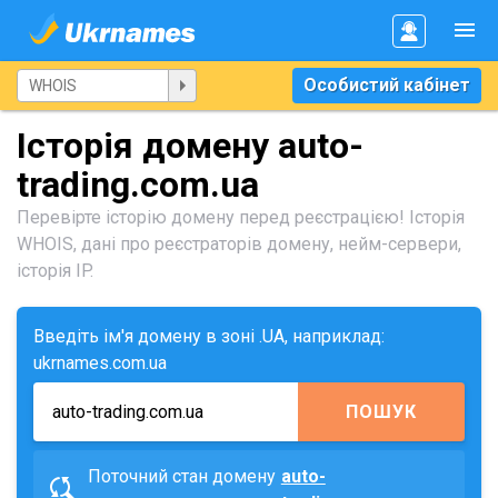
Особистий кабінет
Історія домену auto-
trading.com.ua
Перевірте історію домену перед реєстрацією! Історія
WHOIS, дані про реєстраторів домену, нейм-сервери,
історія IP.
Введіть ім'я домену в зоні .UA, наприклад:
ukrnames.com.ua
ПОШУК
Поточний стан домену
auto-