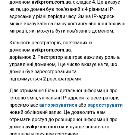
доменом
avikprom.com.ua
, складає
4
. Це вказує
на те, що домен був пов'язаний з
4
різними IP-
адресами у різні періоди часу. Зміна IP-адреси
може вказувати на зміну хостингу або інші технічні
міграції, які можуть бути пов'язані з доменом.
Кількість реєстраторів, пов'язаних із
доменом
avikprom.com.ua
,
дорівнює
2
. Реєстратор відіграє важливу роль в
управлінні доменом, і це число вказує на те, що
домен був зареєстрований та
підтримується
2
реєстраторами.
Для отримання більш детальної інформації про
історію змін, унікальні IP-адреси та реєстратори,
просимо вас
авторизуватися
або
зареєструвати
новий обліковий запис. Це дозволить вам
отримати доступ до розширеної інформації про
домен
avikprom.com.ua
и лучше понять его
прошлое и текущее состояние.