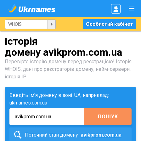
Особистий кабінет
Історія
домену avikprom.com.ua
Перевірте історію домену перед реєстрацією! Історія
WHOIS, дані про реєстраторів домену, нейм-сервери,
історія IP.
Введіть ім'я домену в зоні .UA, наприклад:
ukrnames.com.ua
ПОШУК
Поточний стан домену
avikprom.com.ua