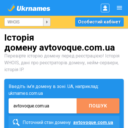
Особистий кабінет
Історія
домену avtovoque.com.ua
Перевірте історію домену перед реєстрацією! Історія
WHOIS, дані про реєстраторів домену, нейм-сервери,
історія IP.
Введіть ім'я домену в зоні .UA, наприклад:
ukrnames.com.ua
ПОШУК
Поточний стан домену
avtovoque.com.ua