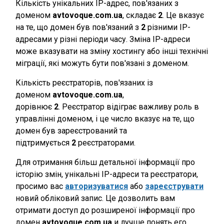
Кількість унікальних IP-адрес, пов'язаних з
доменом
avtovoque.com.ua
, складає
2
. Це вказує
на те, що домен був пов'язаний з
2
різними IP-
адресами у різні періоди часу. Зміна IP-адреси
може вказувати на зміну хостингу або інші технічні
міграції, які можуть бути пов'язані з доменом.
Кількість реєстраторів, пов'язаних із
доменом
avtovoque.com.ua
,
дорівнює
2
. Реєстратор відіграє важливу роль в
управлінні доменом, і це число вказує на те, що
домен був зареєстрований та
підтримується
2
реєстраторами.
Для отримання більш детальної інформації про
історію змін, унікальні IP-адреси та реєстратори,
просимо вас
авторизуватися
або
зареєструвати
новий обліковий запис. Це дозволить вам
отримати доступ до розширеної інформації про
домен
avtovoque.com.ua
и лучше понять его