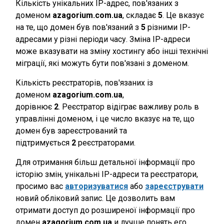
Кількість унікальних IP-адрес, пов'язаних з
доменом
azagorium.com.ua
, складає
5
. Це вказує
на те, що домен був пов'язаний з
5
різними IP-
адресами у різні періоди часу. Зміна IP-адреси
може вказувати на зміну хостингу або інші технічні
міграції, які можуть бути пов'язані з доменом.
Кількість реєстраторів, пов'язаних із
доменом
azagorium.com.ua
,
дорівнює
2
. Реєстратор відіграє важливу роль в
управлінні доменом, і це число вказує на те, що
домен був зареєстрований та
підтримується
2
реєстраторами.
Для отримання більш детальної інформації про
історію змін, унікальні IP-адреси та реєстратори,
просимо вас
авторизуватися
або
зареєструвати
новий обліковий запис. Це дозволить вам
отримати доступ до розширеної інформації про
домен
azagorium.com.ua
и лучше понять его