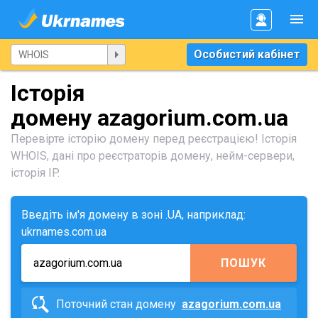
Особистий кабінет
Історія
домену azagorium.com.ua
Перевірте історію домену перед реєстрацією! Історія
WHOIS, дані про реєстраторів домену, нейм-сервери,
історія IP.
Введіть ім'я домену в зоні .UA, наприклад:
ukrnames.com.ua
ПОШУК
Поточний стан домену
azagorium.com.ua