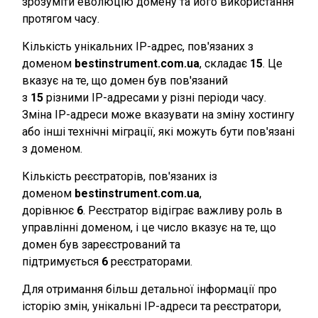
зрозуміти еволюцію домену та його використання
протягом часу.
Кількість унікальних IP-адрес, пов'язаних з
доменом
bestinstrument.com.ua
, складає
15
. Це
вказує на те, що домен був пов'язаний
з
15
різними IP-адресами у різні періоди часу.
Зміна IP-адреси може вказувати на зміну хостингу
або інші технічні міграції, які можуть бути пов'язані
з доменом.
Кількість реєстраторів, пов'язаних із
доменом
bestinstrument.com.ua
,
дорівнює
6
. Реєстратор відіграє важливу роль в
управлінні доменом, і це число вказує на те, що
домен був зареєстрований та
підтримується
6
реєстраторами.
Для отримання більш детальної інформації про
історію змін, унікальні IP-адреси та реєстратори,