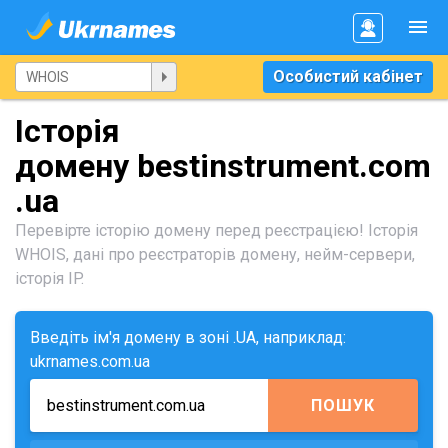
Особистий кабінет
Історія
домену bestinstrument.com
.ua
Перевірте історію домену перед реєстрацією! Історія
WHOIS, дані про реєстраторів домену, нейм-сервери,
історія IP.
Введіть ім'я домену в зоні .UA, наприклад:
ukrnames.com.ua
ПОШУК