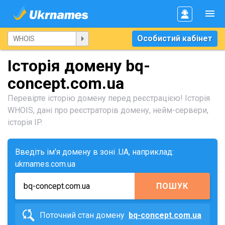
Особистий кабінет
Історія домену bq-
concept.com.ua
Перевірте історію домену перед реєстрацією! Історія
WHOIS, дані про реєстраторів домену, нейм-сервери,
історія IP.
Введіть ім'я домену в зоні .UA, наприклад:
ukrnames.com.ua
ПОШУК
Поточний стан домену
bq-concept.com.ua