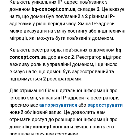
Кількість унікальних IP-адрес, пов'язаних з
доменом
bq-concept.com.ua
, складає
2
. Це вказує
на те, що домен був пов'язаний з
2
різними IP-
адресами у різні періоди часу. Зміна IP-адреси
може вказувати на зміну хостингу або інші технічні
міграції, які можуть бути пов'язані з доменом.
Кількість реєстраторів, пов'язаних із доменом
bq-
concept.com.ua
, дорівнює
2
. Реєстратор відіграє
важливу роль в управлінні доменом, і це число
вказує на те, що домен був зареєстрований та
підтримується
2
реєстраторами.
Для отримання більш детальної інформації про
історію змін, унікальні IP-адреси та реєстратори,
просимо вас
авторизуватися
або
зареєструвати
новий обліковий запис. Це дозволить вам
отримати доступ до розширеної інформації про
домен
bq-concept.com.ua
и лучше понять его
прошлое и текущее состояние.