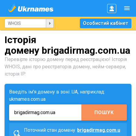
Особистий кабінет
Історія
домену brigadirmag.com.ua
Перевірте історію домену перед реєстрацією! Історія
WHOIS, дані про реєстраторів домену, нейм-сервери,
історія IP.
Введіть ім'я домену в зоні .UA, наприклад:
ukrnames.com.ua
ПОШУК
Поточний стан домену
brigadirmag.com.u