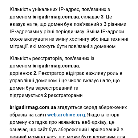
Кількість унікальних IP-адрес, пов'язаних з
доменом
brigadirmag.com.ua
, складає
3
. Це
вказує на те, що домен був пов'язаний з
3
різними
IP-адресами у різні періоди часу. Зміна IP-адреси
може вказувати на зміну хостингу або інші технічні
міграції, які можуть бути пов'язані з доменом.
Кількість реєстраторів, пов'язаних із
доменом
brigadirmag.com.ua
,
дорівнює
2
. Реєстратор відіграє важливу роль в
управлінні доменом, і це число вказує на те, що
домен був зареєстрований та
підтримується
2
реєстраторами.
brigadirmag.com.ua
згадується серед збережених
образів на сайті
web.archive.org
. Якщо в історії
домену є згадка про наявність веб-архіву, це
означає, що сайт був збережений і архівований в
певний момент часу, що може бути корисним для