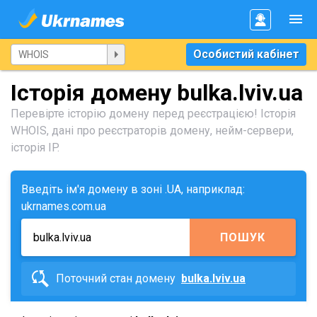
Особистий кабінет
Історія домену bulka.lviv.ua
Перевірте історію домену перед реєстрацією! Історія
WHOIS, дані про реєстраторів домену, нейм-сервери,
історія IP.
Введіть ім'я домену в зоні .UA, наприклад:
ukrnames.com.ua
ПОШУК
Поточний стан домену
bulka.lviv.ua