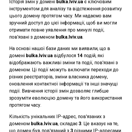
Історія змін у домені
bulka.lviv.ua
є ключовим
інструментом для аналізу та відстеження розвитку
цього домену протягом часу. Ми надаємо вам
зручний доступ до цієї інформації, щоб ви могли
отримати повне уявлення про минулі події,
пов'язані з доменом
bulka.lviv.ua
.
На основі нашої бази даних ми виявили, що в
домені
bulka.lviv.ua
відбулося
14
подій, які
відображають важливі зміни та події, пов'язані з
доменом. Ці події можуть включати переходи до
різних реєстраторів, зміни власника домену,
оновлення контактної інформації та інші значущі
події. Вивчення історії змін дозволяє глибше
зрозуміти еволюцію домену та його використання
протягом часу.
Кількість унікальних IP-адрес, пов'язаних з
доменом
bulka.lviv.ua
, складає
3
. Це вказує на те,
що домен був пов'язаний з
3
різними IP-адресами