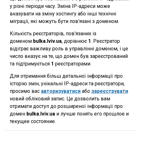
у різні періоди часу. Зміна IP-адреси може
вказувати на зміну хостингу або інші технічні
міграції, які можуть бути пов'язані з доменом.
Кількість реєстраторів, пов'язаних із
доменом
bulka.lviv.ua
, дорівнює
1
. Реєстратор
відіграє важливу роль в управлінні доменом, і це
число вказує на те, що домен був зареєстрований
та підтримується
1
реєстраторами.
Для отримання більш детальної інформації про
історію змін, унікальні IP-адреси та реєстратори,
просимо вас
авторизуватися
або
зареєструвати
новий обліковий запис. Це дозволить вам
отримати доступ до розширеної інформації про
домен
bulka.lviv.ua
и лучше понять его прошлое и
текущее состояние.