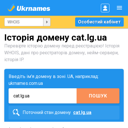
Особистий кабінет
Історія домену cat.lg.ua
Перевірте історію домену перед реєстрацією! Історія
WHOIS, дані про реєстраторів домену, нейм-сервери,
історія IP.
Введіть ім'я домену в зоні .UA, наприклад:
ukrnames.com.ua
ПОШУК
Поточний стан домену
cat.lg.ua