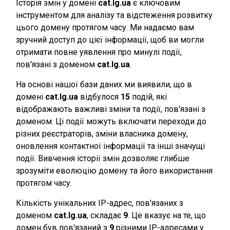
Історія змін у домені
cat.lg.ua
є ключовим
інструментом для аналізу та відстеження розвитку
цього домену протягом часу. Ми надаємо вам
зручний доступ до цієї інформації, щоб ви могли
отримати повне уявлення про минулі події,
пов'язані з доменом
cat.lg.ua
.
На основі нашої бази даних ми виявили, що в
домені
cat.lg.ua
відбулося
15
подій, які
відображають важливі зміни та події, пов'язані з
доменом. Ці події можуть включати переходи до
різних реєстраторів, зміни власника домену,
оновлення контактної інформації та інші значущі
події. Вивчення історії змін дозволяє глибше
зрозуміти еволюцію домену та його використання
протягом часу.
Кількість унікальних IP-адрес, пов'язаних з
доменом
cat.lg.ua
, складає
9
. Це вказує на те, що
домен був пов'язаний з
9
різними IP-адресами у