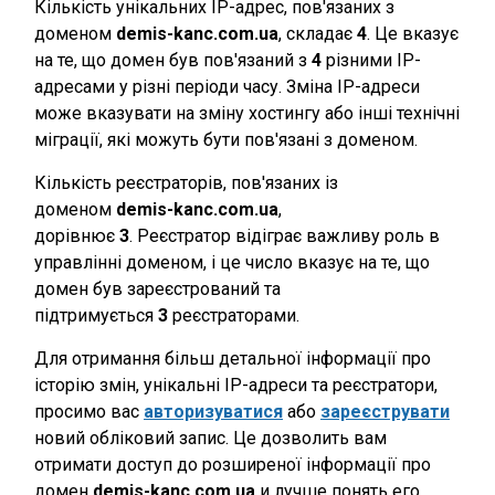
Кількість унікальних IP-адрес, пов'язаних з
доменом
demis-kanc.com.ua
, складає
4
. Це вказує
на те, що домен був пов'язаний з
4
різними IP-
адресами у різні періоди часу. Зміна IP-адреси
може вказувати на зміну хостингу або інші технічні
міграції, які можуть бути пов'язані з доменом.
Кількість реєстраторів, пов'язаних із
доменом
demis-kanc.com.ua
,
дорівнює
3
. Реєстратор відіграє важливу роль в
управлінні доменом, і це число вказує на те, що
домен був зареєстрований та
підтримується
3
реєстраторами.
Для отримання більш детальної інформації про
історію змін, унікальні IP-адреси та реєстратори,
просимо вас
авторизуватися
або
зареєструвати
новий обліковий запис. Це дозволить вам
отримати доступ до розширеної інформації про
домен
demis-kanc.com.ua
и лучше понять его