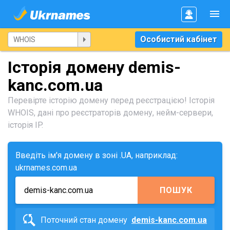
Особистий кабінет
Історія домену demis-
kanc.com.ua
Перевірте історію домену перед реєстрацією! Історія
WHOIS, дані про реєстраторів домену, нейм-сервери,
історія IP.
Введіть ім'я домену в зоні .UA, наприклад:
ukrnames.com.ua
ПОШУК
Поточний стан домену
demis-kanc.com.ua