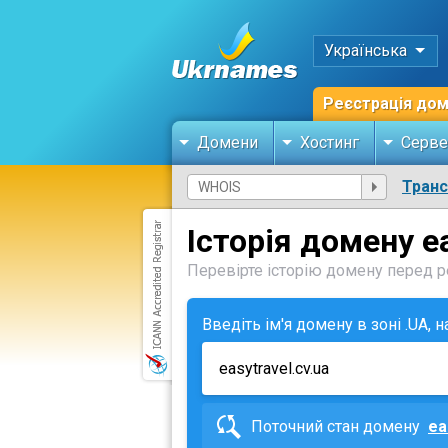
Українська
Реєстрація до
Домени
Хостинг
Серве
Тран
Історія домену ea
Перевірте історію домену перед ре
Введіть ім'я домену в зоні .UA, 
Поточний стан домену
ea