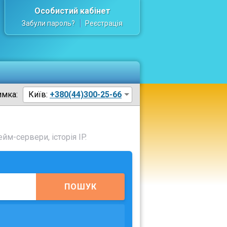
Особистий кабінет
Забули пароль?
Реєстрація
имка:
Київ:
+380(44)300-25-66
йм-сервери, історія IP.
ПОШУК