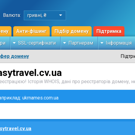
Валюта:
гривні, ₴
мену
Анти-фішинг
Підбір домену
Підтримка
ри
SSL-сертифікати
Партнерам
Інформація
сфер домену
Підтр
sytravel.cv.ua
єстрацією! Історія WHOIS, дані про реєстраторів домену, не
наприклад: ukrnames.com.ua
sytravel.cv.ua