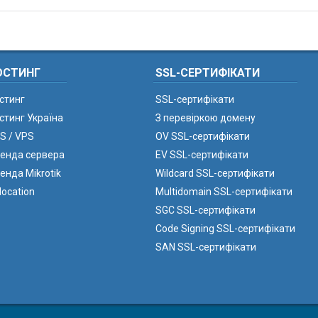
ОСТИНГ
SSL-СЕРТИФІКАТИ
стинг
SSL-сертифікати
стинг Україна
З перевіркою домену
S / VPS
OV SSL-сертифікати
енда сервера
EV SSL-сертифікати
енда Mikrotik
Wildcard SSL-сертифікати
location
Multidomain SSL-сертифікати
SGC SSL-сертифікати
Code Signing SSL-сертифікати
SAN SSL-сертифікати