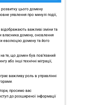
я розвитку цього домену
овне уявлення про минулі події,
і відображають важливі зміни та
іни власника домену, оновлення
міти еволюцію домену та його
 на те, що домен був пов'язаний
гу або інші технічні міграції,
діграє важливу роль в управлінні
торами.
атори, просимо вас
оступ до розширеної інформації