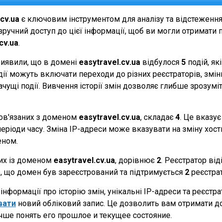
.cv.ua
є ключовим інструментом для аналізу та відстеженн
ручний доступ до цієї інформації, щоб ви могли отримати п
cv.ua
.
виявили, що в домені
easytravel.cv.ua
відбулося
5
подій, як
події можуть включати переходи до різних реєстраторів, зм
начущі події. Вивчення історії змін дозволяє глибше зрозу
 пов'язаних з доменом
easytravel.cv.ua
, складає
4
. Це вказує
еріоди часу. Зміна IP-адреси може вказувати на зміну хостин
еном.
них із доменом
easytravel.cv.ua
, дорівнює
2
. Реєстратор ві
те, що домен був зареєстрований та підтримується
2
реєстра
нформації про історію змін, унікальні IP-адреси та реєстр
вати
новий обліковий запис. Це дозволить вам отримати д
чше понять его прошлое и текущее состояние.