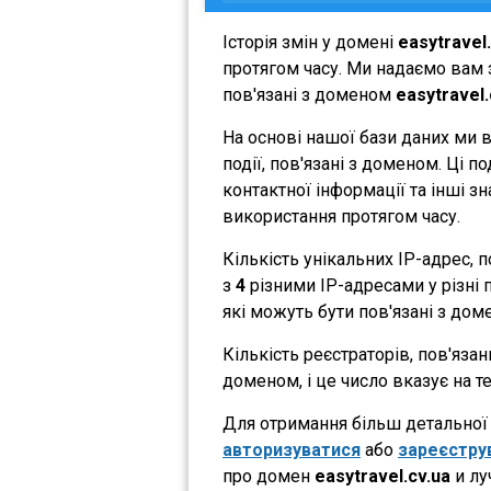
Історія змін у домені
easytravel
протягом часу. Ми надаємо вам з
пов'язані з доменом
easytravel.
На основі нашої бази даних ми 
події, пов'язані з доменом. Ці 
контактної інформації та інші з
використання протягом часу.
Кількість унікальних IP-адрес,
з
4
різними IP-адресами у різні п
які можуть бути пов'язані з дом
Кількість реєстраторів, пов'яза
доменом, і це число вказує на 
Для отримання більш детальної і
авторизуватися
або
зареєстру
про домен
easytravel.cv.ua
и лу