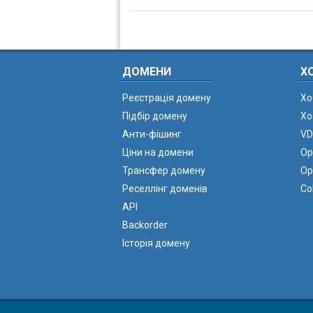
ДОМЕНИ
Х
Реєстрація домену
Хо
Підбір домену
Хо
Анти-фішинг
VD
Ціни на домени
Ор
Трансфер домену
Ор
Реселлінг доменів
Co
API
Backorder
Історія домену