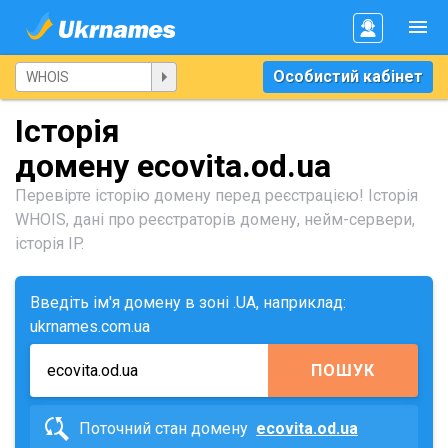
Особистий кабінет
Історія
домену ecovita.od.ua
Перевірте історію домену перед реєстрацією! Історія
WHOIS, дані про реєстраторів домену, нейм-сервери,
історія IP.
Введіть ім'я домену в зоні .UA, наприклад:
ukrnames.com.ua
ПОШУК
Поточний стан домену
ecovita.od.ua