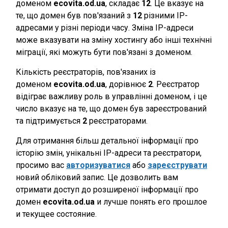
доменом
ecovita.od.ua
, складає
12
. Це вказує на
те, що домен був пов'язаний з
12
різними IP-
адресами у різні періоди часу. Зміна IP-адреси
може вказувати на зміну хостингу або інші технічні
міграції, які можуть бути пов'язані з доменом.
Кількість реєстраторів, пов'язаних із
доменом
ecovita.od.ua
, дорівнює
2
. Реєстратор
відіграє важливу роль в управлінні доменом, і це
число вказує на те, що домен був зареєстрований
та підтримується
2
реєстраторами.
Для отримання більш детальної інформації про
історію змін, унікальні IP-адреси та реєстратори,
просимо вас
авторизуватися
або
зареєструвати
новий обліковий запис. Це дозволить вам
отримати доступ до розширеної інформації про
домен
ecovita.od.ua
и лучше понять его прошлое
и текущее состояние.