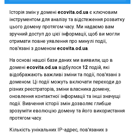
Історія змін у домені
ecovita.od.ua
є ключовим
інструментом для аналізу та відстеження розвитку
цього домену протягом часу. Ми надаємо вам
зручний доступ до цієї інформації, щоб ви могли
отримати повне уявлення про минулі події,
пов'язані з доменом
ecovita.od.ua
.
На основі нашої бази даних ми виявили, що в
домені
ecovita.od.ua
відбулося
12
подій, які
відображають важливі зміни та події, пов'язані з
доменом. Ці події можуть включати переходи до
різних реєстраторів, зміни власника домену,
оновлення контактної інформації та інші значущі
події. Вивчення історії змін дозволяє глибше
зрозуміти еволюцію домену та його використання
протягом часу.
Кількість унікальних IP-адрес, пов'язаних з