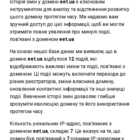
Історія змін у домені
eet.ua
є ключовим
інструментом для аналізу та відстеження розвитку
цього домену протягом часу. Ми надаємо вам
зручний доступ до цієї інформації, щоб ви могли
отримати повне уявлення про минулі події,
пов'язані з доменом
eet.ua
.
На основі нашої бази даних ми виявили, що в
домені
eet.ua
відбулося
12
подій, які
відображають важливі зміни та події, пов'язані з
доменом. Ці події можуть включати переходи до
різних реєстраторів, зміни власника домену,
оновлення контактної інформації та інші значущі
події. Вивчення історії змін дозволяє глибше
зрозуміти еволюцію домену та його використання
протягом часу.
Кількість унікальних IP-адрес, пов'язаних з
доменом
eet.ua
, складає
7
. Це вказує на те, що
домен був пов'язаний з
7
різними IP-адресами у