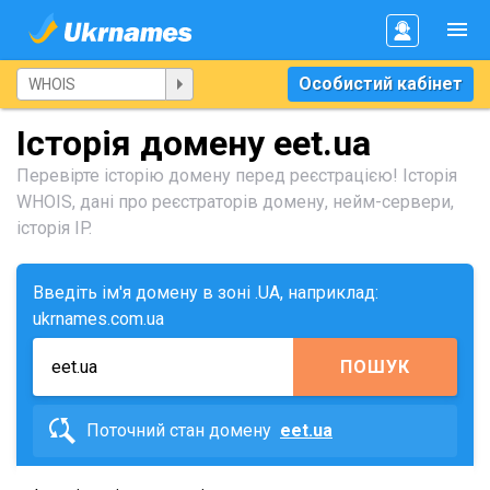
Особистий кабінет
Історія домену eet.ua
Перевірте історію домену перед реєстрацією! Історія
WHOIS, дані про реєстраторів домену, нейм-сервери,
історія IP.
Введіть ім'я домену в зоні .UA, наприклад:
ukrnames.com.ua
ПОШУК
Поточний стан домену
eet.ua