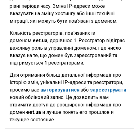
різні періоди часу. Зміна IP-адреси може
вказувати на зміну хостингу або інші технічні
міграції, які можуть бути пов'язані з доменом.
Кількість реєстраторів, пов'язаних із
доменом
eet.ua
, дорівнює
1
. Реєстратор відіграє
важливу роль в управлінні доменом, і це число
вказує на те, що домен був зареєстрований та
підтримується
1
реєстраторами.
Для отримання більш детальної інформації про
історію змін, унікальні IP-адреси та реєстратори,
просимо вас
авторизуватися
або
зареєструвати
новий обліковий запис. Це дозволить вам
отримати доступ до розширеної інформації про
домен
eet.ua
и лучше понять его прошлое и
текущее состояние.