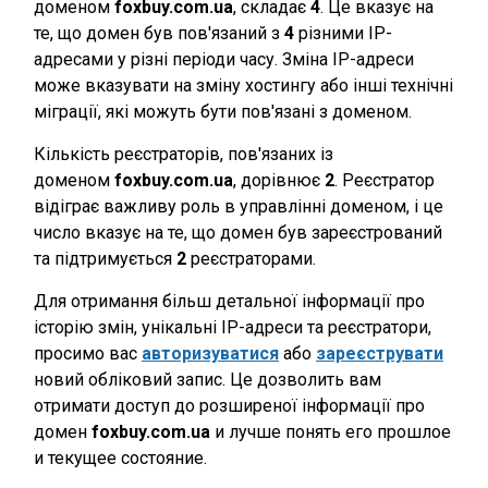
доменом
foxbuy.com.ua
, складає
4
. Це вказує на
те, що домен був пов'язаний з
4
різними IP-
адресами у різні періоди часу. Зміна IP-адреси
може вказувати на зміну хостингу або інші технічні
міграції, які можуть бути пов'язані з доменом.
Кількість реєстраторів, пов'язаних із
доменом
foxbuy.com.ua
, дорівнює
2
. Реєстратор
відіграє важливу роль в управлінні доменом, і це
число вказує на те, що домен був зареєстрований
та підтримується
2
реєстраторами.
Для отримання більш детальної інформації про
історію змін, унікальні IP-адреси та реєстратори,
просимо вас
авторизуватися
або
зареєструвати
новий обліковий запис. Це дозволить вам
отримати доступ до розширеної інформації про
домен
foxbuy.com.ua
и лучше понять его прошлое
и текущее состояние.