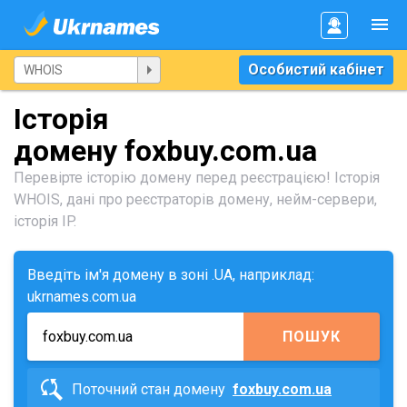
Особистий кабінет
Історія
домену foxbuy.com.ua
Перевірте історію домену перед реєстрацією! Історія
WHOIS, дані про реєстраторів домену, нейм-сервери,
історія IP.
Введіть ім'я домену в зоні .UA, наприклад:
ukrnames.com.ua
ПОШУК
Поточний стан домену
foxbuy.com.ua