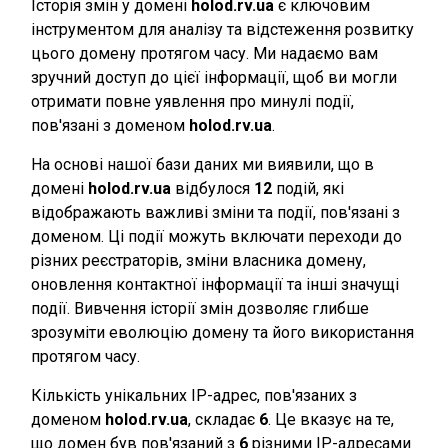
Історія змін у домені
holod.rv.ua
є ключовим
інструментом для аналізу та відстеження розвитку
цього домену протягом часу. Ми надаємо вам
зручний доступ до цієї інформації, щоб ви могли
отримати повне уявлення про минулі події,
пов'язані з доменом
holod.rv.ua
.
На основі нашої бази даних ми виявили, що в
домені
holod.rv.ua
відбулося
12
подій, які
відображають важливі зміни та події, пов'язані з
доменом. Ці події можуть включати переходи до
різних реєстраторів, зміни власника домену,
оновлення контактної інформації та інші значущі
події. Вивчення історії змін дозволяє глибше
зрозуміти еволюцію домену та його використання
протягом часу.
Кількість унікальних IP-адрес, пов'язаних з
доменом
holod.rv.ua
, складає
6
. Це вказує на те,
що домен був пов'язаний з
6
різними IP-адресами