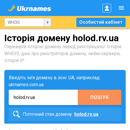
Особистий кабінет
Історія домену holod.rv.ua
Перевірте історію домену перед реєстрацією! Історія
WHOIS, дані про реєстраторів домену, нейм-сервери,
історія IP.
Введіть ім'я домену в зоні .UA, наприклад:
ukrnames.com.ua
ПОШУК
Поточний стан домену
holod.rv.ua