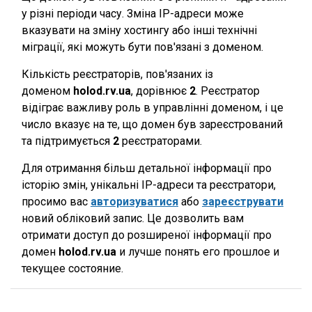
у різні періоди часу. Зміна IP-адреси може
вказувати на зміну хостингу або інші технічні
міграції, які можуть бути пов'язані з доменом.
Кількість реєстраторів, пов'язаних із
доменом
holod.rv.ua
, дорівнює
2
. Реєстратор
відіграє важливу роль в управлінні доменом, і це
число вказує на те, що домен був зареєстрований
та підтримується
2
реєстраторами.
Для отримання більш детальної інформації про
історію змін, унікальні IP-адреси та реєстратори,
просимо вас
авторизуватися
або
зареєструвати
новий обліковий запис. Це дозволить вам
отримати доступ до розширеної інформації про
домен
holod.rv.ua
и лучше понять его прошлое и
текущее состояние.