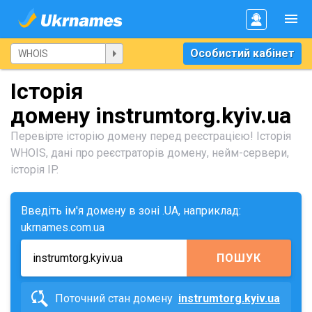
Особистий кабінет
Історія
домену instrumtorg.kyiv.ua
Перевірте історію домену перед реєстрацією! Історія
WHOIS, дані про реєстраторів домену, нейм-сервери,
історія IP.
Введіть ім'я домену в зоні .UA, наприклад:
ukrnames.com.ua
ПОШУК
Поточний стан домену
instrumtorg.kyiv.ua