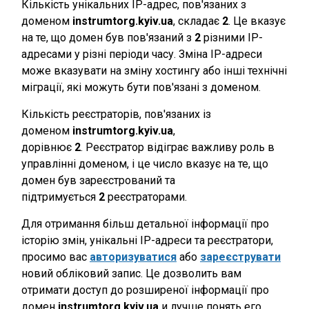
Кількість унікальних IP-адрес, пов'язаних з
доменом
instrumtorg.kyiv.ua
, складає
2
. Це вказує
на те, що домен був пов'язаний з
2
різними IP-
адресами у різні періоди часу. Зміна IP-адреси
може вказувати на зміну хостингу або інші технічні
міграції, які можуть бути пов'язані з доменом.
Кількість реєстраторів, пов'язаних із
доменом
instrumtorg.kyiv.ua
,
дорівнює
2
. Реєстратор відіграє важливу роль в
управлінні доменом, і це число вказує на те, що
домен був зареєстрований та
підтримується
2
реєстраторами.
Для отримання більш детальної інформації про
історію змін, унікальні IP-адреси та реєстратори,
просимо вас
авторизуватися
або
зареєструвати
новий обліковий запис. Це дозволить вам
отримати доступ до розширеної інформації про
домен
instrumtorg.kyiv.ua
и лучше понять его