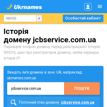
Особистий кабінет
Історія
домену jcbservice.com.ua
Перевірте історію домену перед реєстрацією! Історія
WHOIS, дані про реєстраторів домену, нейм-сервери,
історія IP.
Введіть ім'я домену в зоні .UA, наприклад:
ukrnames.com.ua
ПОШУК
Поточний стан домену
jcbservice.com.ua