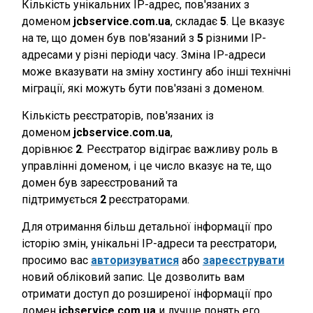
Кількість унікальних IP-адрес, пов'язаних з
доменом
jcbservice.com.ua
, складає
5
. Це вказує
на те, що домен був пов'язаний з
5
різними IP-
адресами у різні періоди часу. Зміна IP-адреси
може вказувати на зміну хостингу або інші технічні
міграції, які можуть бути пов'язані з доменом.
Кількість реєстраторів, пов'язаних із
доменом
jcbservice.com.ua
,
дорівнює
2
. Реєстратор відіграє важливу роль в
управлінні доменом, і це число вказує на те, що
домен був зареєстрований та
підтримується
2
реєстраторами.
Для отримання більш детальної інформації про
історію змін, унікальні IP-адреси та реєстратори,
просимо вас
авторизуватися
або
зареєструвати
новий обліковий запис. Це дозволить вам
отримати доступ до розширеної інформації про
домен
jcbservice.com.ua
и лучше понять его