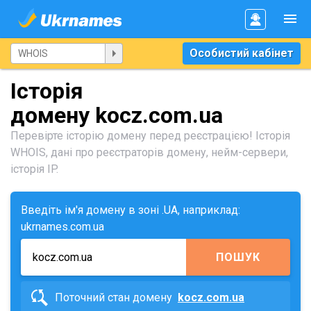
Особистий кабінет
Історія
домену kocz.com.ua
Перевірте історію домену перед реєстрацією! Історія
WHOIS, дані про реєстраторів домену, нейм-сервери,
історія IP.
Введіть ім'я домену в зоні .UA, наприклад:
ukrnames.com.ua
ПОШУК
Поточний стан домену
kocz.com.ua