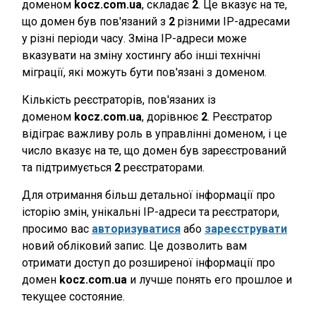
доменом
kocz.com.ua
, складає
2
. Це вказує на те,
що домен був пов'язаний з
2
різними IP-адресами
у різні періоди часу. Зміна IP-адреси може
вказувати на зміну хостингу або інші технічні
міграції, які можуть бути пов'язані з доменом.
Кількість реєстраторів, пов'язаних із
доменом
kocz.com.ua
, дорівнює
2
. Реєстратор
відіграє важливу роль в управлінні доменом, і це
число вказує на те, що домен був зареєстрований
та підтримується
2
реєстраторами.
Для отримання більш детальної інформації про
історію змін, унікальні IP-адреси та реєстратори,
просимо вас
авторизуватися
або
зареєструвати
новий обліковий запис. Це дозволить вам
отримати доступ до розширеної інформації про
домен
kocz.com.ua
и лучше понять его прошлое и
текущее состояние.