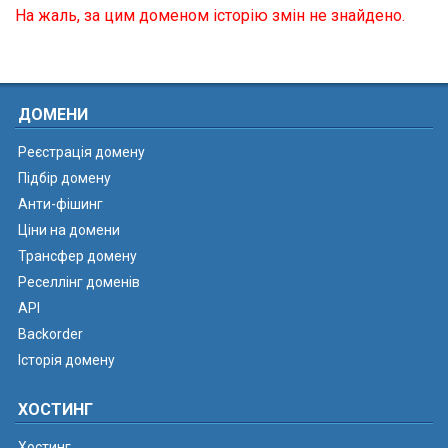
На жаль, за цим доменом історію змін не знайдено.
ДОМЕНИ
Реєстрація домену
Підбір домену
Анти-фішинг
Ціни на домени
Трансфер домену
Реселлінг доменів
API
Backorder
Історія домену
ХОСТИНГ
Хостинг