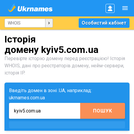
Особистий кабінет
Історія
домену kyiv5.com.ua
Перевірте історію домену перед реєстрацією! Історія
WHOIS, дані про реєстраторів домену, нейм-сервери,
історія IP.
Введіть домен в зоні .UA, наприклад:
ukrnames.com.ua
ПОШУК