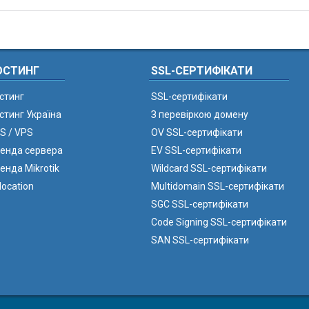
ОСТИНГ
SSL-СЕРТИФІКАТИ
стинг
SSL-сертифікати
стинг Україна
З перевіркою домену
S / VPS
OV SSL-сертифікати
енда сервера
EV SSL-сертифікати
енда Mikrotik
Wildcard SSL-сертифікати
location
Multidomain SSL-сертифікати
SGC SSL-сертифікати
Code Signing SSL-сертифікати
SAN SSL-сертифікати