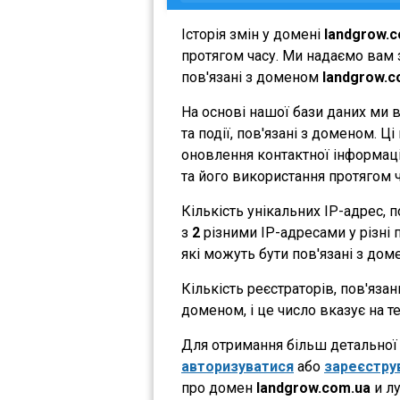
Історія змін у домені
landgrow.
протягом часу. Ми надаємо вам з
пов'язані з доменом
landgrow.c
На основі нашої бази даних ми 
та події, пов'язані з доменом. 
оновлення контактної інформації
та його використання протягом ч
Кількість унікальних IP-адрес,
з
2
різними IP-адресами у різні п
які можуть бути пов'язані з дом
Кількість реєстраторів, пов'яза
доменом, і це число вказує на 
Для отримання більш детальної і
авторизуватися
або
зареєстру
про домен
landgrow.com.ua
и лу