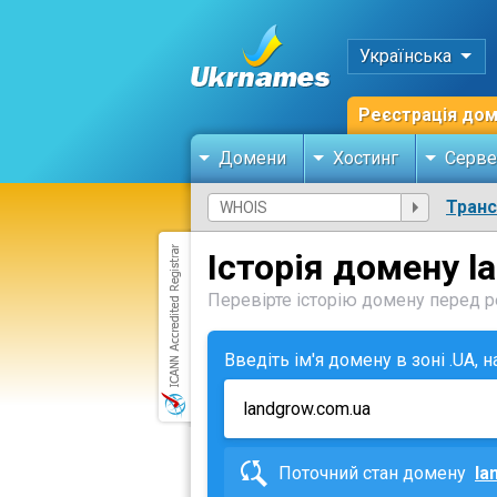
Українська
Реєстрація до
Домени
Хостинг
Серве
Тран
Історія домену l
Перевірте історію домену перед ре
Введіть ім'я домену в зоні .UA, 
Поточний стан домену
la