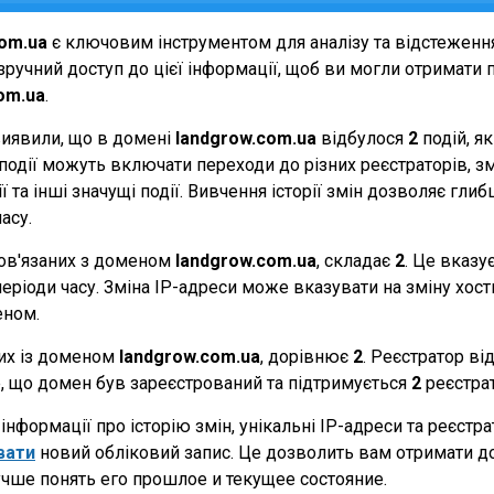
com.ua
є ключовим інструментом для аналізу та відстеженн
ручний доступ до цієї інформації, щоб ви могли отримати п
om.ua
.
виявили, що в домені
landgrow.com.ua
відбулося
2
подій, я
Ці події можуть включати переходи до різних реєстраторів, 
 та інші значущі події. Вивчення історії змін дозволяє г
асу.
 пов'язаних з доменом
landgrow.com.ua
, складає
2
. Це вказу
еріоди часу. Зміна IP-адреси може вказувати на зміну хостин
еном.
них із доменом
landgrow.com.ua
, дорівнює
2
. Реєстратор ві
те, що домен був зареєстрований та підтримується
2
реєстра
нформації про історію змін, унікальні IP-адреси та реєстр
вати
новий обліковий запис. Це дозволить вам отримати д
чше понять его прошлое и текущее состояние.