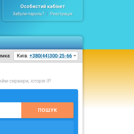
Особистий кабінет
Забули пароль?
Реєстрація
имка:
Київ:
+380(44)300-25-66
йм-сервери, історія IP.
ПОШУК