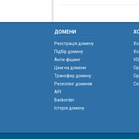
ДОМЕНИ
Х
Реєстрація домену
Хо
Підбір домену
Хо
Анти-фішинг
VD
Ціни на домени
Ор
Трансфер домену
Ор
Реселлінг доменів
Co
API
Backorder
Історія домену