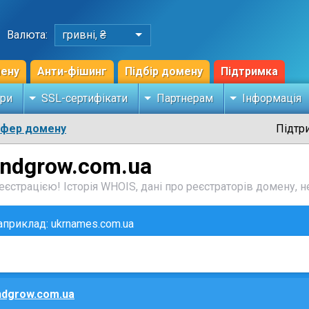
Валюта:
гривні, ₴
мену
Анти-фішинг
Підбір домену
Підтримка
ри
SSL-сертифікати
Партнерам
Інформація
сфер домену
Підтр
andgrow.com.ua
єстрацією! Історія WHOIS, дані про реєстраторів домену, не
наприклад: ukrnames.com.ua
ndgrow.com.ua