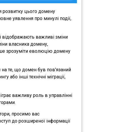
я розвитку цього домену
овне уявлення про минулі події,
кі відображають важливі зміни
зміни власника домену,
либше зрозуміти еволюцію домену
є на те, що домен був пов'язаний
гу або інші технічні міграції,
діграє важливу роль в управлінні
торами.
атори, просимо вас
оступ до розширеної інформації