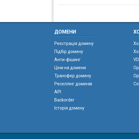
ДОМЕНИ
Х
Реєстрація домену
Хо
Підбір домену
Хо
Анти-фішинг
VD
Ціни на домени
Ор
Трансфер домену
Ор
Реселлінг доменів
Co
API
Backorder
Історія домену