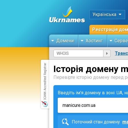
Українська
Реєстрація до
Домени
Хостинг
Серве
Тран
Історія домену m
Перевірте історію домену перед ре
Введіть ім'я домену в зоні .UA, 
Поточний стан домену
ma