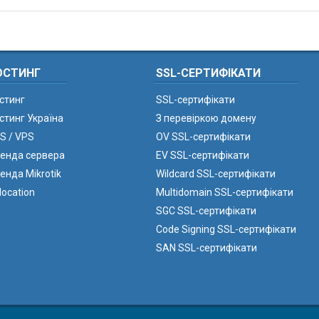
ОСТИНГ
SSL-СЕРТИФІКАТИ
стинг
SSL-сертифікати
стинг Україна
З перевіркою домену
S / VPS
OV SSL-сертифікати
енда сервера
EV SSL-сертифікати
енда Mikrotik
Wildcard SSL-сертифікати
location
Multidomain SSL-сертифікати
SGC SSL-сертифікати
Code Signing SSL-сертифікати
SAN SSL-сертифікати