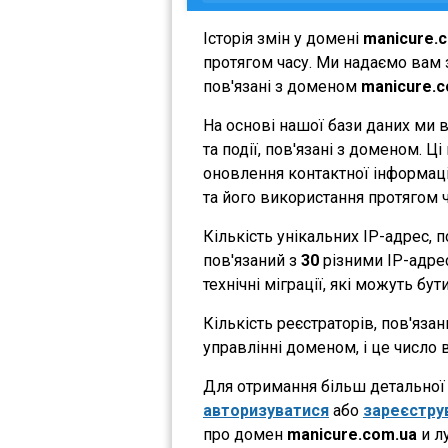
Історія змін у домені
manicure.
протягом часу. Ми надаємо вам з
пов'язані з доменом
manicure.c
На основі нашої бази даних ми 
та події, пов'язані з доменом. 
оновлення контактної інформації
та його використання протягом ч
Кількість унікальних IP-адрес,
пов'язаний з
30
різними IP-адрес
технічні міграції, які можуть бут
Кількість реєстраторів, пов'яза
управлінні доменом, і це число 
Для отримання більш детальної і
авторизуватися
або
зареєстру
про домен
manicure.com.ua
и л