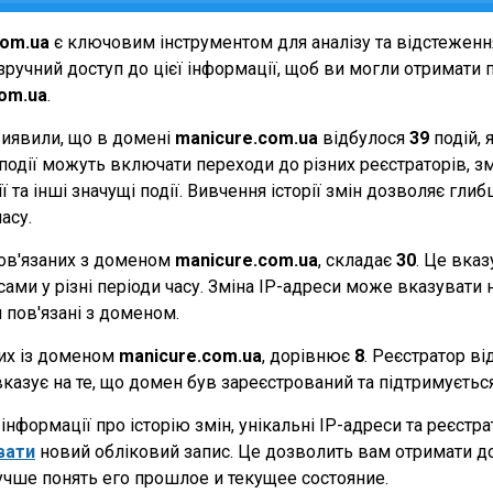
com.ua
є ключовим інструментом для аналізу та відстеженн
ручний доступ до цієї інформації, щоб ви могли отримати п
om.ua
.
виявили, що в домені
manicure.com.ua
відбулося
39
подій, 
Ці події можуть включати переходи до різних реєстраторів, 
 та інші значущі події. Вивчення історії змін дозволяє г
асу.
 пов'язаних з доменом
manicure.com.ua
, складає
30
. Це вказ
ами у різні періоди часу. Зміна IP-адреси може вказувати н
и пов'язані з доменом.
них із доменом
manicure.com.ua
, дорівнює
8
. Реєстратор в
вказує на те, що домен був зареєстрований та підтримуєть
нформації про історію змін, унікальні IP-адреси та реєстр
вати
новий обліковий запис. Це дозволить вам отримати д
учше понять его прошлое и текущее состояние.