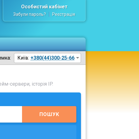
Особистий кабінет
Забули пароль?
Реєстрація
имка:
Київ:
+380(44)300-25-66
йм-сервери, історія IP.
ПОШУК