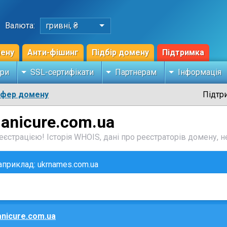
Валюта:
гривні, ₴
мену
Анти-фішинг
Підбір домену
Підтримка
ри
SSL-сертифікати
Партнерам
Інформація
сфер домену
Підтр
anicure.com.ua
єстрацією! Історія WHOIS, дані про реєстраторів домену, не
наприклад: ukrnames.com.ua
nicure.com.ua