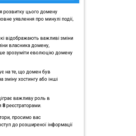
я розвитку цього домену
овне уявлення про минулі події,
які відображають важливі зміни
зміни власника домену,
либше зрозуміти еволюцію домену
ує на те, що домен був
а зміну хостингу або інші
ідіграє важливу роль в
ся
8
реєстраторами.
атори, просимо вас
оступ до розширеної інформації