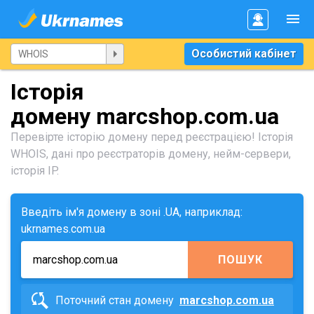
Особистий кабінет
Історія
домену marcshop.com.ua
Перевірте історію домену перед реєстрацією! Історія
WHOIS, дані про реєстраторів домену, нейм-сервери,
історія IP.
Введіть ім'я домену в зоні .UA, наприклад:
ukrnames.com.ua
ПОШУК
Поточний стан домену
marcshop.com.ua