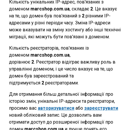
Кількість унікальних IP-адрес, пов'язаних з
доменом
marcshop.com.ua
, складає
2
. Це вказує
на те, що домен був пов'язаний з
2
різними IP-
адресами у різні періоди часу. Зміна IP-адреси
може вказувати на зміну хостингу або інші технічні
міграції, які можуть бути пов'язані з доменом.
Кількість реєстраторів, пов'язаних із
доменом
marcshop.com.ua
,
дорівнює
2
. Реєстратор відіграє важливу роль в
управлінні доменом, і це число вказує на те, що
домен був зареєстрований та
підтримується
2
реєстраторами.
Для отримання більш детальної інформації про
історію змін, унікальні IP-адреси та реєстратори,
просимо вас
авторизуватися
або
зареєструвати
новий обліковий запис. Це дозволить вам
отримати доступ до розширеної інформації про
домен
marcshop.com.ua
и лучше понять его