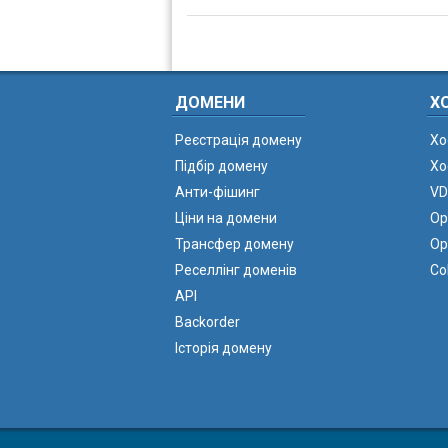
ДОМЕНИ
Х
Реєстрація домену
Хо
Підбір домену
Хо
Анти-фішинг
VD
Ціни на домени
Ор
Трансфер домену
Ор
Реселлінг доменів
Co
API
Backorder
Історія домену