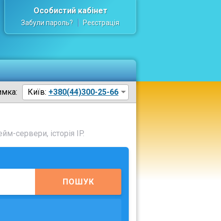
Особистий кабінет
Забули пароль?
Реєстрація
имка:
Київ:
+380(44)300-25-66
йм-сервери, історія IP.
ПОШУК