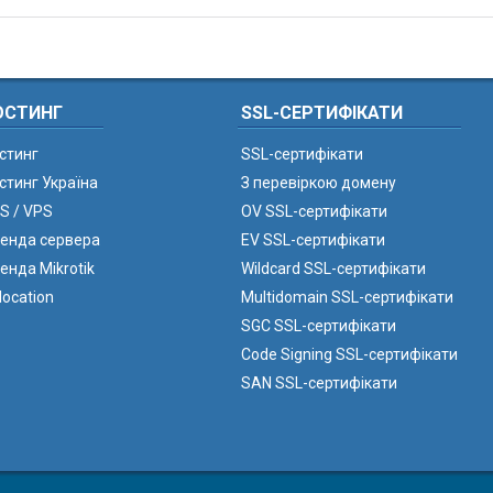
ОСТИНГ
SSL-СЕРТИФІКАТИ
стинг
SSL-сертифікати
стинг Україна
З перевіркою домену
S / VPS
OV SSL-сертифікати
енда сервера
EV SSL-сертифікати
енда Mikrotik
Wildcard SSL-сертифікати
location
Multidomain SSL-сертифікати
SGC SSL-сертифікати
Code Signing SSL-сертифікати
SAN SSL-сертифікати