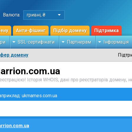
Валюта:
гривні, ₴
мену
Анти-фішинг
Підбір домену
Підтримка
ри
SSL-сертифікати
Партнерам
Інформація
сфер домену
Підтр
arrion.com.ua
єстрацією! Історія WHOIS, дані про реєстраторів домену, не
наприклад: ukrnames.com.ua
rrion.com.ua