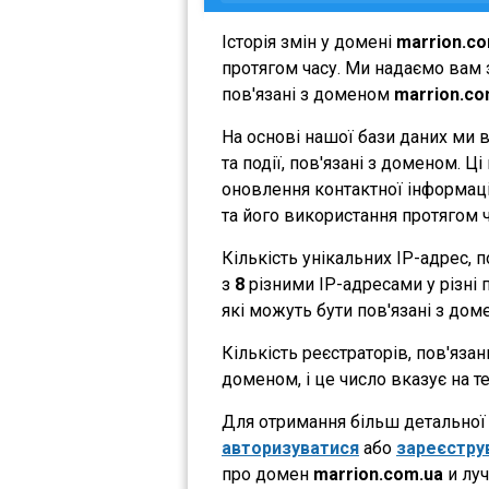
Історія змін у домені
marrion.co
протягом часу. Ми надаємо вам з
пов'язані з доменом
marrion.co
На основі нашої бази даних ми 
та події, пов'язані з доменом. 
оновлення контактної інформації
та його використання протягом ч
Кількість унікальних IP-адрес,
з
8
різними IP-адресами у різні п
які можуть бути пов'язані з дом
Кількість реєстраторів, пов'яза
доменом, і це число вказує на 
Для отримання більш детальної і
авторизуватися
або
зареєстру
про домен
marrion.com.ua
и луч