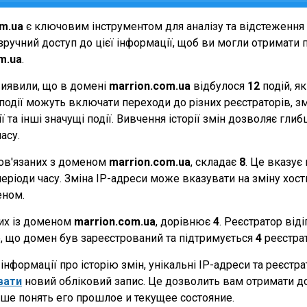
m.ua
є ключовим інструментом для аналізу та відстеження
ручний доступ до цієї інформації, щоб ви могли отримати п
m.ua
.
виявили, що в домені
marrion.com.ua
відбулося
12
подій, я
Ці події можуть включати переходи до різних реєстраторів, 
 та інші значущі події. Вивчення історії змін дозволяє г
асу.
 пов'язаних з доменом
marrion.com.ua
, складає
8
. Це вказує
еріоди часу. Зміна IP-адреси може вказувати на зміну хостин
еном.
них із доменом
marrion.com.ua
, дорівнює
4
. Реєстратор від
те, що домен був зареєстрований та підтримується
4
реєстра
нформації про історію змін, унікальні IP-адреси та реєстр
вати
новий обліковий запис. Це дозволить вам отримати д
ше понять его прошлое и текущее состояние.