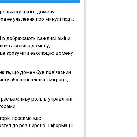
 розвитку цього домену
овне уявлення про минулі події,
кі відображають важливі зміни
зміни власника домену,
либше зрозуміти еволюцію домену
 на те, що домен був пов'язаний
гу або інші технічні міграції,
іграє важливу роль в управлінні
торами.
атори, просимо вас
оступ до розширеної інформації