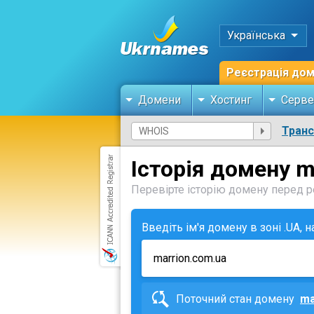
Українська
Реєстрація до
Домени
Хостинг
Серве
Тран
Історія домену m
Перевірте історію домену перед ре
Введіть ім'я домену в зоні .UA, 
Поточний стан домену
ma