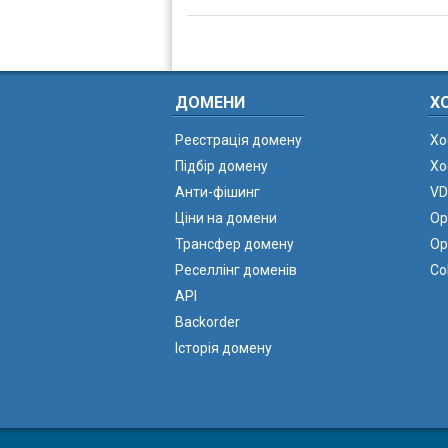
ДОМЕНИ
Х
Реєстрація домену
Хо
Підбір домену
Хо
Анти-фішинг
VD
Ціни на домени
Ор
Трансфер домену
Ор
Реселлінг доменів
Co
API
Backorder
Історія домену