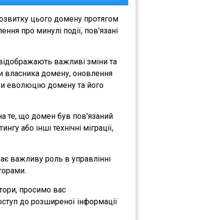
розвитку цього домену протягом
ння про минулі події, пов'язані
 відображають важливі зміни та
іни власника домену, оновлення
міти еволюцію домену та його
на те, що домен був пов'язаний
нгу або інші технічні міграції,
грає важливу роль в управлінні
торами.
атори, просимо вас
оступ до розширеної інформації