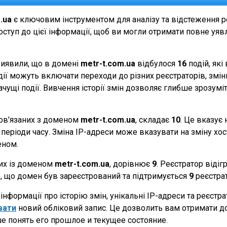
.ua
є ключовим інструментом для аналізу та відстеження 
ступ до цієї інформації, щоб ви могли отримати повне уявле
виявили, що в домені
metr-t.com.ua
відбулося
16
подій, які
події можуть включати переходи до різних реєстраторів, зм
начущі події. Вивчення історії змін дозволяє глибше зрозу
 пов'язаних з доменом
metr-t.com.ua
, складає
10
. Це вказує 
періоди часу. Зміна IP-адреси може вказувати на зміну хости
еном.
них із доменом
metr-t.com.ua
, дорівнює
9
. Реєстратор віді
те, що домен був зареєстрований та підтримується
9
реєстра
нформації про історію змін, унікальні IP-адреси та реєстр
вати
новий обліковий запис. Це дозволить вам отримати д
е понять его прошлое и текущее состояние.