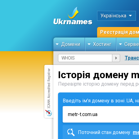
Українська
Реєстрація до
Домени
Хостинг
Серве
Тран
Історія домену m
Перевірте історію домену перед ре
Введіть ім'я домену в зоні .UA, 
Поточний стан домену
me