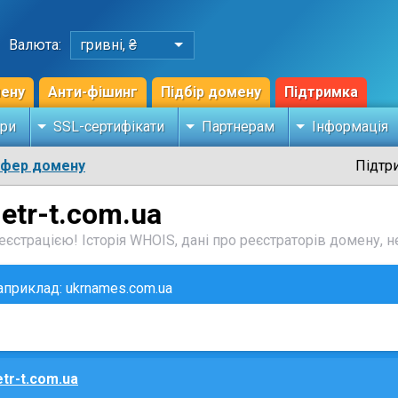
Валюта:
гривні, ₴
мену
Анти-фішинг
Підбір домену
Підтримка
ри
SSL-сертифікати
Партнерам
Інформація
сфер домену
Підтр
etr-t.com.ua
єстрацією! Історія WHOIS, дані про реєстраторів домену, не
наприклад: ukrnames.com.ua
tr-t.com.ua