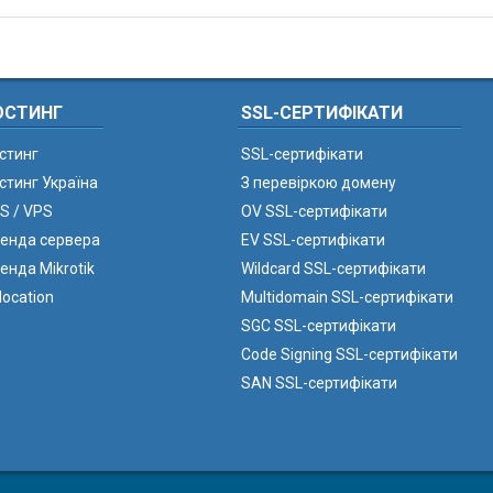
ОСТИНГ
SSL-СЕРТИФІКАТИ
стинг
SSL-сертифікати
стинг Україна
З перевіркою домену
S / VPS
OV SSL-сертифікати
енда сервера
EV SSL-сертифікати
енда Mikrotik
Wildcard SSL-сертифікати
location
Multidomain SSL-сертифікати
SGC SSL-сертифікати
Code Signing SSL-сертифікати
SAN SSL-сертифікати