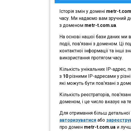
Історія змін у домені
metr-t.com
часу. Ми надаємо вам зручний до
з доменом
metr-t.com.ua
.
На основі нашої бази даних ми 
події, пов'язані з доменом. Ці 
контактної інформації та інші з
використання протягом часу.
Кількість унікальних IP-адрес,
з
10
різними IP-адресами у різні 
які можуть бути пов'язані з дом
Кількість реєстраторів, пов'яза
доменом, і це число вказує на 
Для отримання більш детальної і
авторизуватися
або
зареєстру
про домен
metr-t.com.ua
и лучш