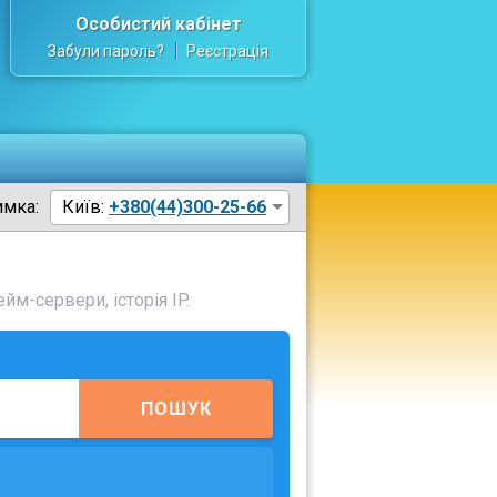
Особистий кабінет
Забули пароль?
Реєстрація
имка:
Київ:
+380(44)300-25-66
йм-сервери, історія IP.
ПОШУК