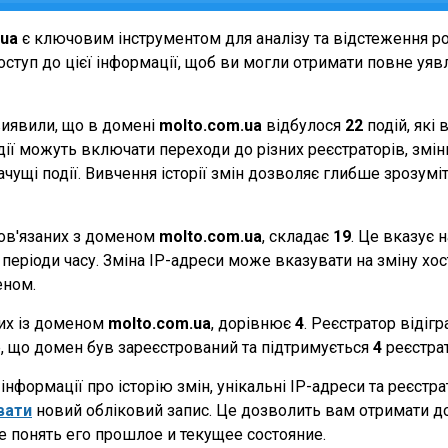
.ua
є ключовим інструментом для аналізу та відстеження р
ступ до цієї інформації, щоб ви могли отримати повне уявле
виявили, що в домені
molto.com.ua
відбулося
22
подій, які
події можуть включати переходи до різних реєстраторів, зм
начущі події. Вивчення історії змін дозволяє глибше зрозу
 пов'язаних з доменом
molto.com.ua
, складає
19
. Це вказує 
періоди часу. Зміна IP-адреси може вказувати на зміну хости
еном.
них із доменом
molto.com.ua
, дорівнює
4
. Реєстратор відіг
те, що домен був зареєстрований та підтримується
4
реєстра
нформації про історію змін, унікальні IP-адреси та реєстр
вати
новий обліковий запис. Це дозволить вам отримати д
 понять его прошлое и текущее состояние.