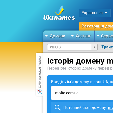
Українська
Реєстрація до
Домени
Хостинг
Серве
Тран
Історія домену m
Перевірте історію домену перед ре
Введіть ім'я домену в зоні .UA, 
Поточний стан домену
mo