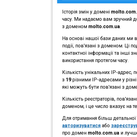
Історія змін у домені
molto.com
часу. Ми надаємо вам зручний до
з доменом
molto.com.ua
.
На основі нашої бази даних ми 
події, пов'язані з доменом. Ці 
контактної інформації та інші з
використання протягом часу.
Кількість унікальних IP-адрес,
з
19
різними IP-адресами у різні 
які можуть бути пов'язані з дом
Кількість реєстраторів, пов'яза
доменом, і це число вказує на 
Для отримання більш детальної і
авторизуватися
або
зареєстру
про домен
molto.com.ua
и лучше