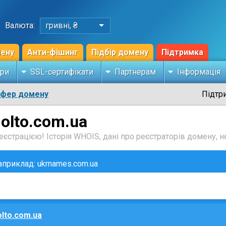
Валюта:
гривні, ₴
мену
Анти-фішинг
Підбір домену
Підтримка
ри
SSL-сертифікати
Партнерам
Інформація
сфер домену
Підтр
olto.com.ua
єстрацією! Історія WHOIS, дані про реєстраторів домену, не
наприклад: ukrnames.com.ua
lto.com.ua