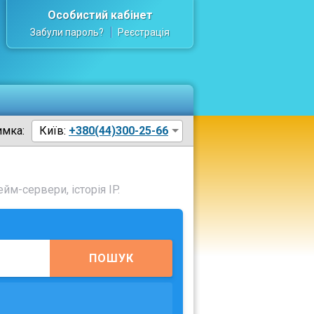
Особистий кабінет
Забули пароль?
Реєстрація
имка:
Київ:
+380(44)300-25-66
йм-сервери, історія IP.
ПОШУК