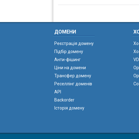
ДОМЕНИ
Х
Реєстрація домену
Хо
Підбір домену
Хо
Анти-фішинг
VD
Ціни на домени
Ор
Трансфер домену
Ор
Реселлінг доменів
Co
API
Backorder
Історія домену