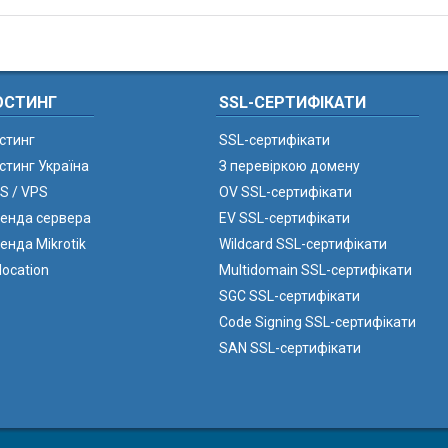
ОСТИНГ
SSL-СЕРТИФІКАТИ
стинг
SSL-сертифікати
стинг Україна
З перевіркою домену
S / VPS
OV SSL-сертифікати
енда сервера
EV SSL-сертифікати
енда Mikrotik
Wildcard SSL-сертифікати
location
Multidomain SSL-сертифікати
SGC SSL-сертифікати
Code Signing SSL-сертифікати
SAN SSL-сертифікати