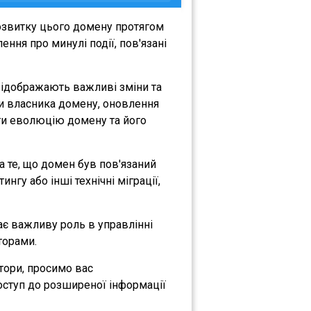
озвитку цього домену протягом
ння про минулі події, пов'язані
 відображають важливі зміни та
іни власника домену, оновлення
міти еволюцію домену та його
на те, що домен був пов'язаний
нгу або інші технічні міграції,
рає важливу роль в управлінні
торами.
атори, просимо вас
оступ до розширеної інформації