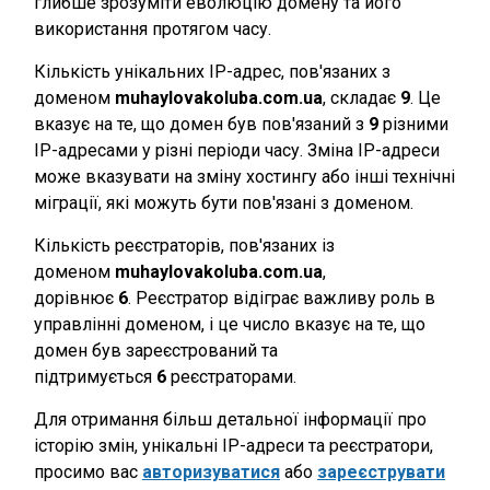
глибше зрозуміти еволюцію домену та його
використання протягом часу.
Кількість унікальних IP-адрес, пов'язаних з
доменом
muhaylovakoluba.com.ua
, складає
9
. Це
вказує на те, що домен був пов'язаний з
9
різними
IP-адресами у різні періоди часу. Зміна IP-адреси
може вказувати на зміну хостингу або інші технічні
міграції, які можуть бути пов'язані з доменом.
Кількість реєстраторів, пов'язаних із
доменом
muhaylovakoluba.com.ua
,
дорівнює
6
. Реєстратор відіграє важливу роль в
управлінні доменом, і це число вказує на те, що
домен був зареєстрований та
підтримується
6
реєстраторами.
Для отримання більш детальної інформації про
історію змін, унікальні IP-адреси та реєстратори,
просимо вас
авторизуватися
або
зареєструвати