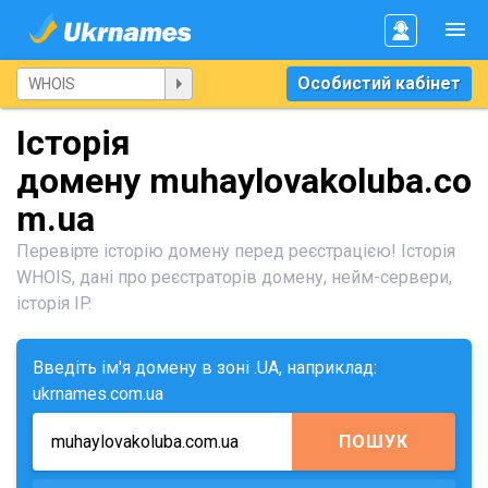
Особистий кабінет
Історія
домену muhaylovakoluba.co
m.ua
Перевірте історію домену перед реєстрацією! Історія
WHOIS, дані про реєстраторів домену, нейм-сервери,
історія IP.
Введіть ім'я домену в зоні .UA, наприклад:
ukrnames.com.ua
ПОШУК