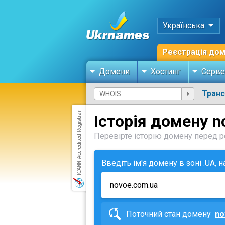
Українська
Реєстрація до
Домени
Хостинг
Серве
Тран
Історія домену n
Перевірте історію домену перед ре
Введіть ім'я домену в зоні .UA, 
Поточний стан домену
no