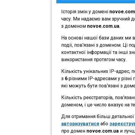
Історія змін у домені
novoe.com
часу. Ми надаємо вам зручний до
з доменом
novoe.com.ua
.
На основі нашої бази даних ми 
події, пов'язані з доменом. Ці 
контактної інформації та інші з
використання протягом часу.
Кількість унікальних IP-адрес,
з
6
різними IP-адресами у різні п
які можуть бути пов'язані з дом
Кількість реєстраторів, пов'яза
доменом, і це число вказує на 
Для отримання більш детальної і
авторизуватися
або
зареєстру
про домен
novoe.com.ua
и лучш