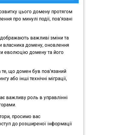
розвитку цього домену протягом
ння про минулі події, пов'язані
відображають важливі зміни та
іни власника домену, оновлення
міти еволюцію домену та його
а те, що домен був пов'язаний
гу або інші технічні міграції,
рає важливу роль в управлінні
торами.
атори, просимо вас
оступ до розширеної інформації