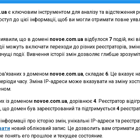
.ua
є ключовим інструментом для аналізу та відстеження 
ступ до цієї інформації, щоб ви могли отримати повне уявле
виявили, що в домені
novoe.com.ua
відбулося
7
подій, які 
події можуть включати переходи до різних реєстраторів, зм
начущі події. Вивчення історії змін дозволяє глибше зрозу
 пов'язаних з доменом
novoe.com.ua
, складає
6
. Це вказує н
еріоди часу. Зміна IP-адреси може вказувати на зміну хостин
еном.
них із доменом
novoe.com.ua
, дорівнює
4
. Реєстратор відіг
те, що домен був зареєстрований та підтримується
4
реєстра
нформації про історію змін, унікальні IP-адреси та реєстр
вати
новий обліковий запис. Це дозволить вам отримати д
е понять его прошлое и текущее состояние.