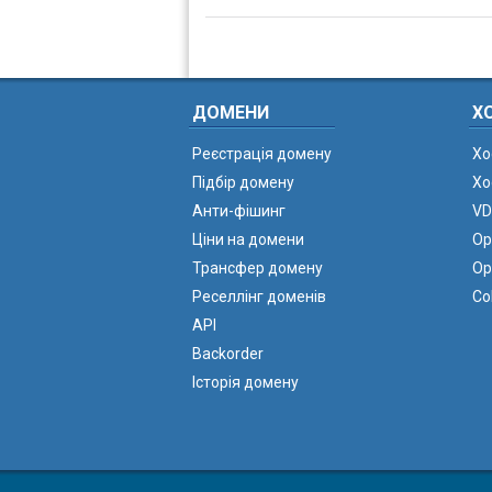
ДОМЕНИ
Х
Реєстрація домену
Хо
Підбір домену
Хо
Анти-фішинг
VD
Ціни на домени
Ор
Трансфер домену
Ор
Реселлінг доменів
Co
API
Backorder
Історія домену