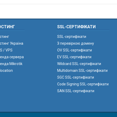
ОСТИНГ
SSL-СЕРТИФІКАТИ
стинг
SSL-сертифікати
стинг Україна
З перевіркою домену
S / VPS
OV SSL-сертифікати
енда сервера
EV SSL-сертифікати
енда Mikrotik
Wildcard SSL-сертифікати
location
Multidomain SSL-сертифікати
SGC SSL-сертифікати
Code Signing SSL-сертифікати
SAN SSL-сертифікати