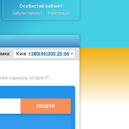
Особистий кабінет
Забули пароль?
Реєстрація
имка:
Київ:
+380(44)300-25-66
йм-сервери, історія IP.
ПОШУК