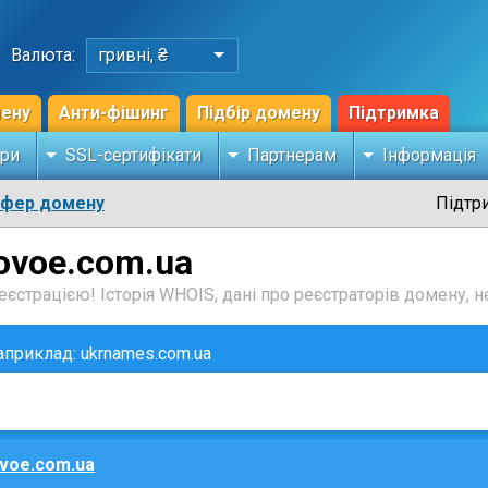
Валюта:
гривні, ₴
мену
Анти-фішинг
Підбір домену
Підтримка
ри
SSL-сертифікати
Партнерам
Інформація
сфер домену
Підтр
ovoe.com.ua
єстрацією! Історія WHOIS, дані про реєстраторів домену, не
наприклад: ukrnames.com.ua
voe.com.ua