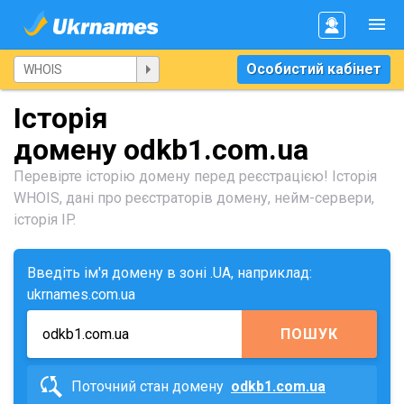
Особистий кабінет
Історія
домену odkb1.com.ua
Перевірте історію домену перед реєстрацією! Історія
WHOIS, дані про реєстраторів домену, нейм-сервери,
історія IP.
Введіть ім'я домену в зоні .UA, наприклад:
ukrnames.com.ua
ПОШУК
Поточний стан домену
odkb1.com.ua