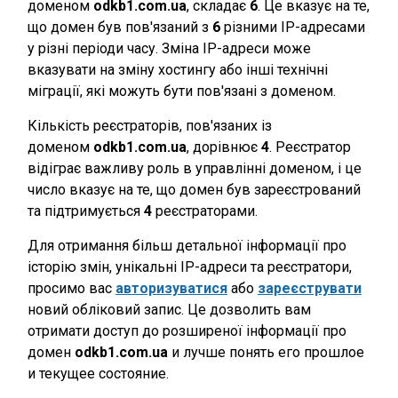
доменом
odkb1.com.ua
, складає
6
. Це вказує на те,
що домен був пов'язаний з
6
різними IP-адресами
у різні періоди часу. Зміна IP-адреси може
вказувати на зміну хостингу або інші технічні
міграції, які можуть бути пов'язані з доменом.
Кількість реєстраторів, пов'язаних із
доменом
odkb1.com.ua
, дорівнює
4
. Реєстратор
відіграє важливу роль в управлінні доменом, і це
число вказує на те, що домен був зареєстрований
та підтримується
4
реєстраторами.
Для отримання більш детальної інформації про
історію змін, унікальні IP-адреси та реєстратори,
просимо вас
авторизуватися
або
зареєструвати
новий обліковий запис. Це дозволить вам
отримати доступ до розширеної інформації про
домен
odkb1.com.ua
и лучше понять его прошлое
и текущее состояние.