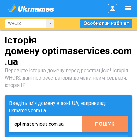
Особистий кабінет
Історія
домену optimaservices.com
.ua
Перевірте історію домену перед реєстрацією! Історія
WHOIS, дані про реєстраторів домену, нейм-сервери,
історія IP.
Введіть ім'я домену в зоні .UA, наприклад:
ukrnames.com.ua
ПОШУК