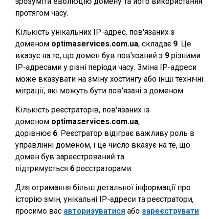
зрозуміти еволюцію домену та його використання
протягом часу.
Кількість унікальних IP-адрес, пов'язаних з
доменом
optimaservices.com.ua
, складає
9
. Це
вказує на те, що домен був пов'язаний з
9
різними
IP-адресами у різні періоди часу. Зміна IP-адреси
може вказувати на зміну хостингу або інші технічні
міграції, які можуть бути пов'язані з доменом.
Кількість реєстраторів, пов'язаних із
доменом
optimaservices.com.ua
,
дорівнює
6
. Реєстратор відіграє важливу роль в
управлінні доменом, і це число вказує на те, що
домен був зареєстрований та
підтримується
6
реєстраторами.
Для отримання більш детальної інформації про
історію змін, унікальні IP-адреси та реєстратори,
просимо вас
авторизуватися
або
зареєструвати