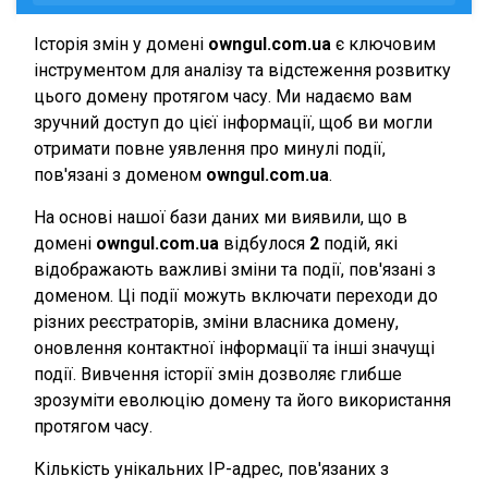
Історія змін у домені
owngul.com.ua
є ключовим
інструментом для аналізу та відстеження розвитку
цього домену протягом часу. Ми надаємо вам
зручний доступ до цієї інформації, щоб ви могли
отримати повне уявлення про минулі події,
пов'язані з доменом
owngul.com.ua
.
На основі нашої бази даних ми виявили, що в
домені
owngul.com.ua
відбулося
2
подій, які
відображають важливі зміни та події, пов'язані з
доменом. Ці події можуть включати переходи до
різних реєстраторів, зміни власника домену,
оновлення контактної інформації та інші значущі
події. Вивчення історії змін дозволяє глибше
зрозуміти еволюцію домену та його використання
протягом часу.
Кількість унікальних IP-адрес, пов'язаних з