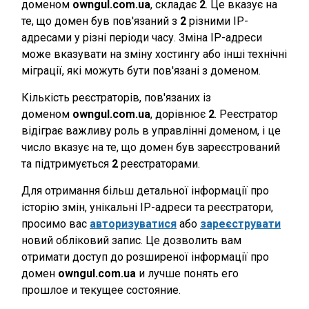
доменом
owngul.com.ua
, складає
2
. Це вказує на
те, що домен був пов'язаний з
2
різними IP-
адресами у різні періоди часу. Зміна IP-адреси
може вказувати на зміну хостингу або інші технічні
міграції, які можуть бути пов'язані з доменом.
Кількість реєстраторів, пов'язаних із
доменом
owngul.com.ua
, дорівнює
2
. Реєстратор
відіграє важливу роль в управлінні доменом, і це
число вказує на те, що домен був зареєстрований
та підтримується
2
реєстраторами.
Для отримання більш детальної інформації про
історію змін, унікальні IP-адреси та реєстратори,
просимо вас
авторизуватися
або
зареєструвати
новий обліковий запис. Це дозволить вам
отримати доступ до розширеної інформації про
домен
owngul.com.ua
и лучше понять его
прошлое и текущее состояние.