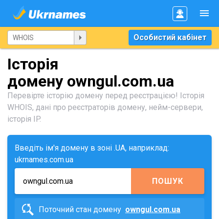
Особистий кабінет
Історія
домену owngul.com.ua
Перевірте історію домену перед реєстрацією! Історія
WHOIS, дані про реєстраторів домену, нейм-сервери,
історія IP.
Введіть ім'я домену в зоні .UA, наприклад:
ukrnames.com.ua
ПОШУК
Поточний стан домену
owngul.com.ua