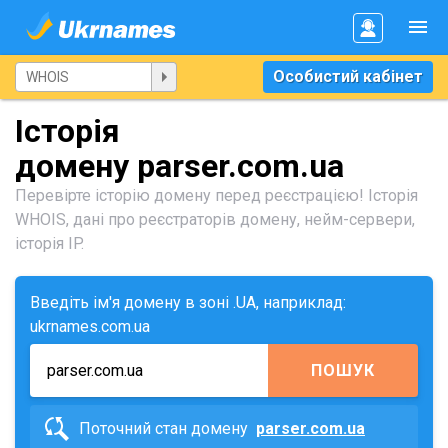
Особистий кабінет
Історія
домену parser.com.ua
Перевірте історію домену перед реєстрацією! Історія
WHOIS, дані про реєстраторів домену, нейм-сервери,
історія IP.
Введіть ім'я домену в зоні .UA, наприклад:
ukrnames.com.ua
ПОШУК
Поточний стан домену
parser.com.ua