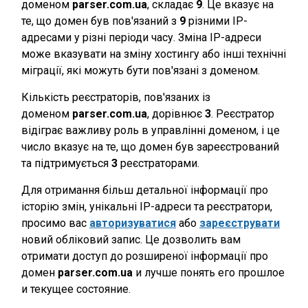
доменом
parser.com.ua
, складає
9
. Це вказує на
те, що домен був пов'язаний з
9
різними IP-
адресами у різні періоди часу. Зміна IP-адреси
може вказувати на зміну хостингу або інші технічні
міграції, які можуть бути пов'язані з доменом.
Кількість реєстраторів, пов'язаних із
доменом
parser.com.ua
, дорівнює
3
. Реєстратор
відіграє важливу роль в управлінні доменом, і це
число вказує на те, що домен був зареєстрований
та підтримується
3
реєстраторами.
Для отримання більш детальної інформації про
історію змін, унікальні IP-адреси та реєстратори,
просимо вас
авторизуватися
або
зареєструвати
новий обліковий запис. Це дозволить вам
отримати доступ до розширеної інформації про
домен
parser.com.ua
и лучше понять его прошлое
и текущее состояние.