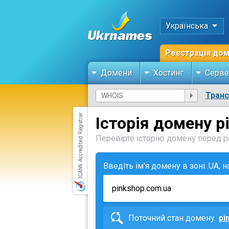
Українська
Реєстрація до
Домени
Хостинг
Серве
Тран
Історія домену p
Перевірте історію домену перед ре
Введіть ім'я домену в зоні .UA, 
Поточний стан домену
pi