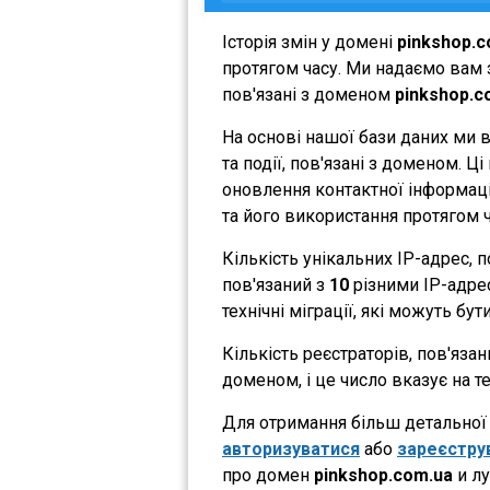
Історія змін у домені
pinkshop.c
протягом часу. Ми надаємо вам з
пов'язані з доменом
pinkshop.c
На основі нашої бази даних ми 
та події, пов'язані з доменом. 
оновлення контактної інформації
та його використання протягом ч
Кількість унікальних IP-адрес,
пов'язаний з
10
різними IP-адрес
технічні міграції, які можуть бут
Кількість реєстраторів, пов'яза
доменом, і це число вказує на 
Для отримання більш детальної і
авторизуватися
або
зареєстру
про домен
pinkshop.com.ua
и лу