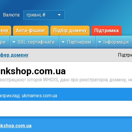
Валюта:
гривні, ₴
мену
Анти-фішинг
Підбір домену
Підтримка
ри
SSL-сертифікати
Партнерам
Інформація
сфер домену
Підтр
inkshop.com.ua
єстрацією! Історія WHOIS, дані про реєстраторів домену, не
наприклад: ukrnames.com.ua
nkshop.com.ua