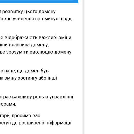
я розвитку цього домену
овне уявлення про минулі події,
які відображають важливі зміни
зміни власника домену,
либше зрозуміти еволюцію домену
ує на те, що домен був
а зміну хостингу або інші
діграє важливу роль в управлінні
торами.
атори, просимо вас
оступ до розширеної інформації