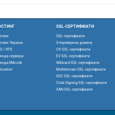
ОСТИНГ
SSL-СЕРТИФІКАТИ
стинг
SSL-сертифікати
стинг Україна
З перевіркою домену
S / VPS
OV SSL-сертифікати
енда сервера
EV SSL-сертифікати
енда Mikrotik
Wildcard SSL-сертифікати
location
Multidomain SSL-сертифікати
SGC SSL-сертифікати
Code Signing SSL-сертифікати
SAN SSL-сертифікати