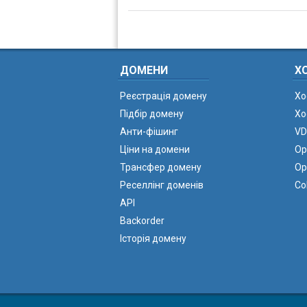
ДОМЕНИ
Х
Реєстрація домену
Хо
Підбір домену
Хо
Анти-фішинг
VD
Ціни на домени
Ор
Трансфер домену
Ор
Реселлінг доменів
Co
API
Backorder
Історія домену