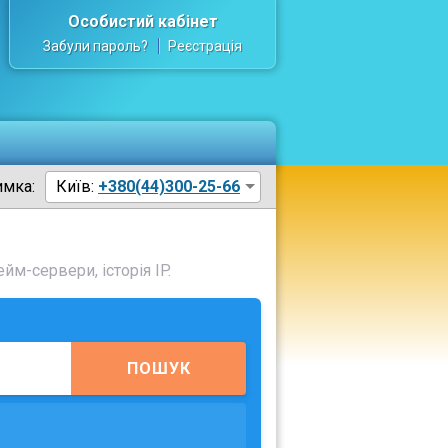
Особистий кабінет
Забули пароль?
Реєстрація
имка:
Київ:
+380(44)300-25-66
йм-сервери, історія IP.
ПОШУК