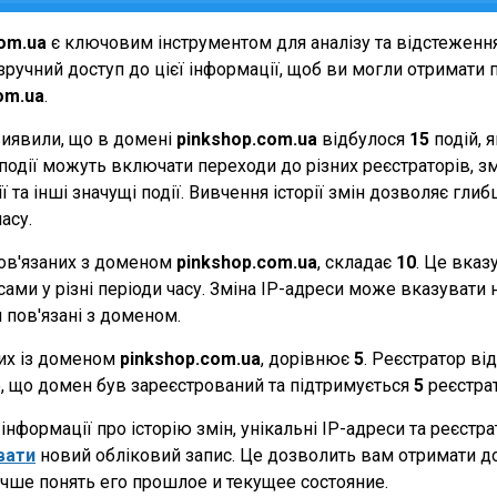
om.ua
є ключовим інструментом для аналізу та відстеженн
ручний доступ до цієї інформації, щоб ви могли отримати п
om.ua
.
виявили, що в домені
pinkshop.com.ua
відбулося
15
подій, 
Ці події можуть включати переходи до різних реєстраторів, 
 та інші значущі події. Вивчення історії змін дозволяє г
асу.
 пов'язаних з доменом
pinkshop.com.ua
, складає
10
. Це вказ
ами у різні періоди часу. Зміна IP-адреси може вказувати н
и пов'язані з доменом.
них із доменом
pinkshop.com.ua
, дорівнює
5
. Реєстратор ві
те, що домен був зареєстрований та підтримується
5
реєстра
нформації про історію змін, унікальні IP-адреси та реєстр
вати
новий обліковий запис. Це дозволить вам отримати д
чше понять его прошлое и текущее состояние.