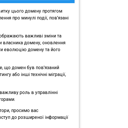
витку цього домену протягом
ння про минулі події, пов'язані
ідображають важливі зміни та
іни власника домену, оновлення
міти еволюцію домену та його
те, що домен був пов'язаний
нгу або інші технічні міграції,
є важливу роль в управлінні
торами.
атори, просимо вас
оступ до розширеної інформації