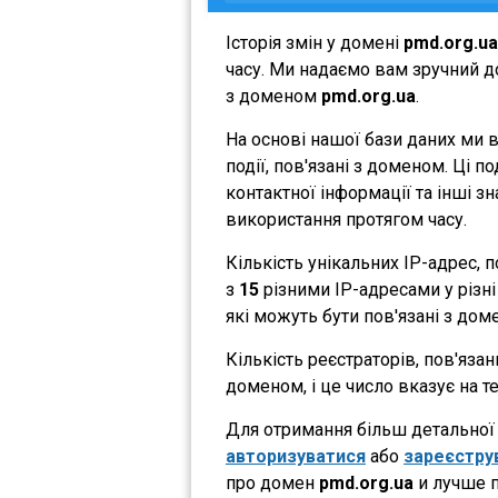
Історія змін у домені
pmd.org.ua
часу. Ми надаємо вам зручний до
з доменом
pmd.org.ua
.
На основі нашої бази даних ми 
події, пов'язані з доменом. Ці 
контактної інформації та інші з
використання протягом часу.
Кількість унікальних IP-адрес,
з
15
різними IP-адресами у різні 
які можуть бути пов'язані з дом
Кількість реєстраторів, пов'яза
доменом, і це число вказує на 
Для отримання більш детальної і
авторизуватися
або
зареєстру
про домен
pmd.org.ua
и лучше п