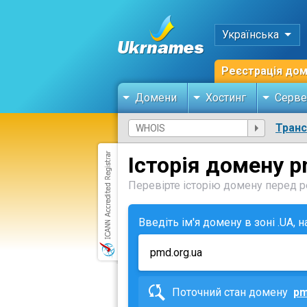
Українська
Реєстрація до
Домени
Хостинг
Серве
Тран
Історія домену p
Перевірте історію домену перед ре
Введіть ім'я домену в зоні .UA, 
Поточний стан домену
pm