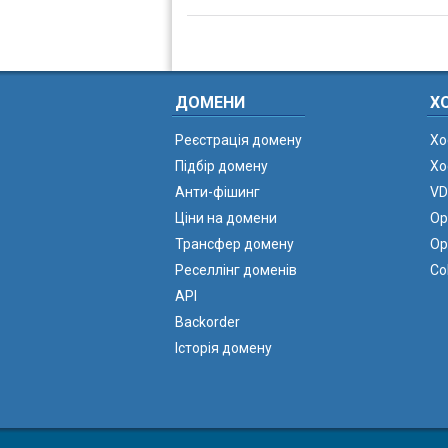
ДОМЕНИ
Х
Реєстрація домену
Хо
Підбір домену
Хо
Анти-фішинг
VD
Ціни на домени
Ор
Трансфер домену
Ор
Реселлінг доменів
Co
API
Backorder
Історія домену