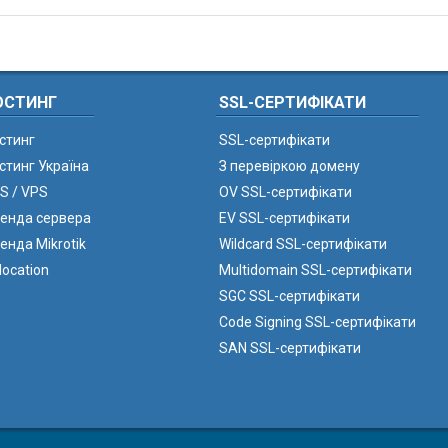
ОСТИНГ
SSL-СЕРТИФІКАТИ
стинг
SSL-сертифікати
стинг Україна
З перевіркою домену
S / VPS
OV SSL-сертифікати
енда сервера
EV SSL-сертифікати
енда Mikrotik
Wildcard SSL-сертифікати
location
Multidomain SSL-сертифікати
SGC SSL-сертифікати
Code Signing SSL-сертифікати
SAN SSL-сертифікати