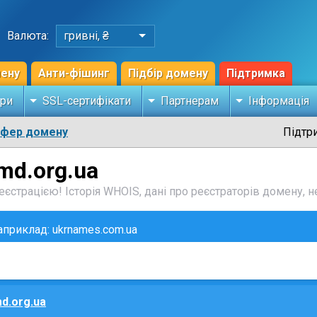
Валюта:
гривні, ₴
мену
Анти-фішинг
Підбір домену
Підтримка
ри
SSL-сертифікати
Партнерам
Інформація
сфер домену
Підтр
md.org.ua
єстрацією! Історія WHOIS, дані про реєстраторів домену, не
наприклад: ukrnames.com.ua
d.org.ua