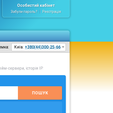
Особистий кабінет
Забули пароль?
Реєстрація
имка:
Київ:
+380(44)300-25-66
йм-сервери, історія IP.
ПОШУК