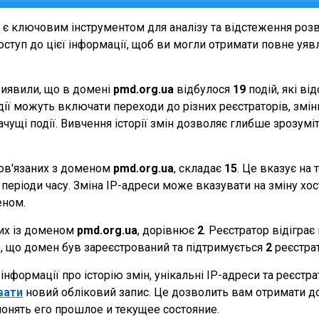
є ключовим інструментом для аналізу та відстеження роз
ступ до цієї інформації, щоб ви могли отримати повне уявле
виявили, що в домені
pmd.org.ua
відбулося
19
подій, які в
події можуть включати переходи до різних реєстраторів, зм
начущі події. Вивчення історії змін дозволяє глибше зрозу
 пов'язаних з доменом
pmd.org.ua
, складає
15
. Це вказує на 
періоди часу. Зміна IP-адреси може вказувати на зміну хости
еном.
них із доменом
pmd.org.ua
, дорівнює
2
. Реєстратор відігра
те, що домен був зареєстрований та підтримується
2
реєстра
нформації про історію змін, унікальні IP-адреси та реєстр
вати
новий обліковий запис. Це дозволить вам отримати д
онять его прошлое и текущее состояние.