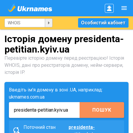
Особистий кабінет
Історія домену presidenta-
petitian.kyiv.ua
Перевірте історію домену перед реєстрацією! Історія
WHOIS, дані про реєстраторів домену, нейм-сервери,
історія IP.
Введіть ім'я домену в зоні .UA, наприклад:
ukrnames.com.ua
ПОШУК
Поточний стан
presidenta-