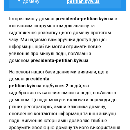
домену
petitian.kyiv.ua
Історія змін у домені
presidenta-petitian.kyiv.ua
є
ключовим інструментом для аналізу та
відстеження розвитку цього домену протягом
часу. Ми надаємо вам зручний доступ до цієї
інформації, щоб ви могли отримати повне
уявлення про минулі події, пов'язані з
доменом
presidenta-petitian.kyiv.ua
.
На основі нашої бази даних ми виявили, що в
домені
presidenta-
petitian.kyiv.ua
відбулося
2
подій, які
відображають важливі зміни та події, пов'язані з
доменом. Ці події можуть включати переходи до
різних реєстраторів, зміни власника домену,
оновлення контактної інформації та інші значущі
події. Вивчення історії змін дозволяє глибше
зрозуміти еволюцію домену та його використання