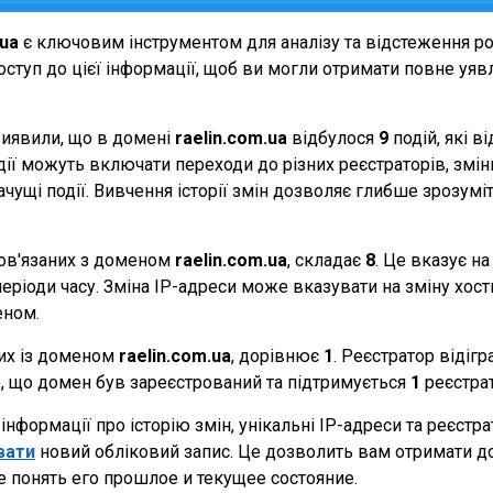
.ua
є ключовим інструментом для аналізу та відстеження р
ступ до цієї інформації, щоб ви могли отримати повне уявле
виявили, що в домені
raelin.com.ua
відбулося
9
подій, які 
події можуть включати переходи до різних реєстраторів, зм
начущі події. Вивчення історії змін дозволяє глибше зрозу
 пов'язаних з доменом
raelin.com.ua
, складає
8
. Це вказує н
еріоди часу. Зміна IP-адреси може вказувати на зміну хостин
еном.
них із доменом
raelin.com.ua
, дорівнює
1
. Реєстратор відіг
те, що домен був зареєстрований та підтримується
1
реєстра
нформації про історію змін, унікальні IP-адреси та реєстр
вати
новий обліковий запис. Це дозволить вам отримати д
 понять его прошлое и текущее состояние.