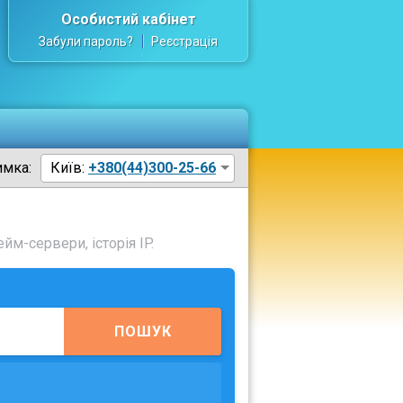
Особистий кабінет
Забули пароль?
Реєстрація
имка:
Київ:
+380(44)300-25-66
йм-сервери, історія IP.
ПОШУК