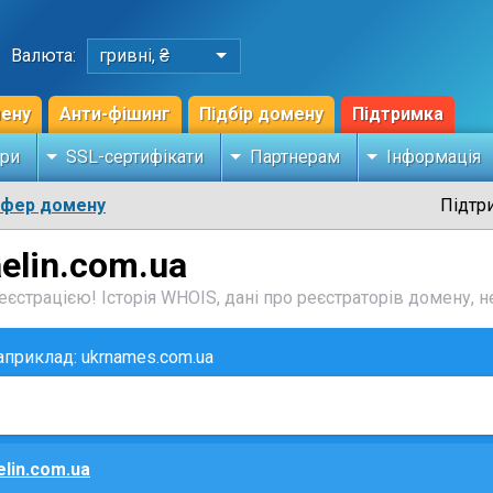
Валюта:
гривні, ₴
мену
Анти-фішинг
Підбір домену
Підтримка
ри
SSL-сертифікати
Партнерам
Інформація
сфер домену
Підтр
aelin.com.ua
єстрацією! Історія WHOIS, дані про реєстраторів домену, не
наприклад: ukrnames.com.ua
elin.com.ua