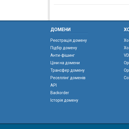
ДОМЕНИ
Х
Реєстрація домену
Хо
Підбір домену
Хо
Анти-фішинг
VD
Ціни на домени
Ор
Трансфер домену
Ор
Реселлінг доменів
Co
API
Backorder
Історія домену