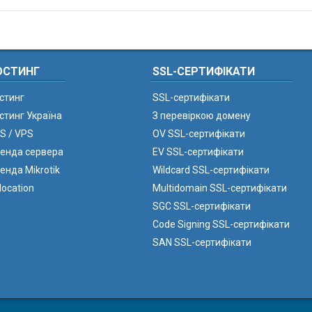
ОСТИНГ
SSL-СЕРТИФІКАТИ
стинг
SSL-сертифікати
стинг Україна
З перевіркою домену
S / VPS
OV SSL-сертифікати
енда сервера
EV SSL-сертифікати
енда Mikrotik
Wildcard SSL-сертифікати
location
Multidomain SSL-сертифікати
SGC SSL-сертифікати
Code Signing SSL-сертифікати
SAN SSL-сертифікати