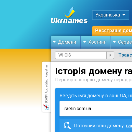
Українська
Реєстрація до
Домени
Хостинг
Серве
Тран
Історія домену r
Перевірте історію домену перед ре
Введіть ім'я домену в зоні .UA, 
Поточний стан домену
ra