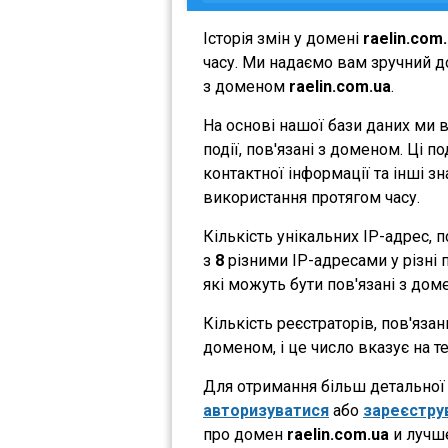
Історія змін у домені
raelin.com
часу. Ми надаємо вам зручний до
з доменом
raelin.com.ua
.
На основі нашої бази даних ми 
події, пов'язані з доменом. Ці 
контактної інформації та інші з
використання протягом часу.
Кількість унікальних IP-адрес,
з
8
різними IP-адресами у різні п
які можуть бути пов'язані з дом
Кількість реєстраторів, пов'яза
доменом, і це число вказує на 
Для отримання більш детальної і
авторизуватися
або
зареєстру
про домен
raelin.com.ua
и лучше