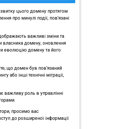
озвитку цього домену протягом
ння про минулі події, пов'язані
відображають важливі зміни та
іни власника домену, оновлення
міти еволюцію домену та його
а те, що домен був пов'язаний
гу або інші технічні міграції,
рає важливу роль в управлінні
торами.
атори, просимо вас
оступ до розширеної інформації