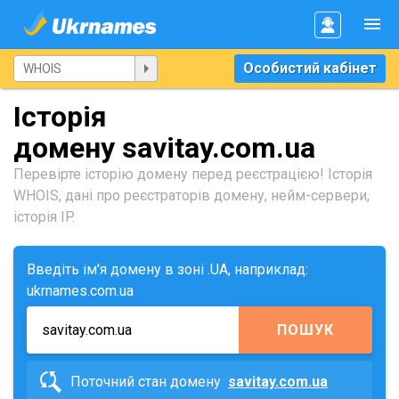
Особистий кабінет
Історія
домену savitay.com.ua
Перевірте історію домену перед реєстрацією! Історія
WHOIS, дані про реєстраторів домену, нейм-сервери,
історія IP.
Введіть ім'я домену в зоні .UA, наприклад:
ukrnames.com.ua
ПОШУК
Поточний стан домену
savitay.com.ua