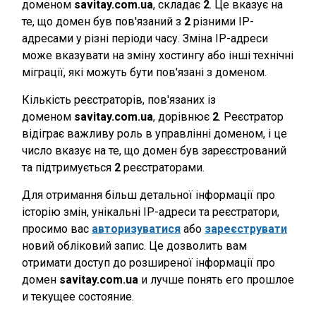
доменом
savitay.com.ua
, складає
2
. Це вказує на
те, що домен був пов'язаний з
2
різними IP-
адресами у різні періоди часу. Зміна IP-адреси
може вказувати на зміну хостингу або інші технічні
міграції, які можуть бути пов'язані з доменом.
Кількість реєстраторів, пов'язаних із
доменом
savitay.com.ua
, дорівнює
2
. Реєстратор
відіграє важливу роль в управлінні доменом, і це
число вказує на те, що домен був зареєстрований
та підтримується
2
реєстраторами.
Для отримання більш детальної інформації про
історію змін, унікальні IP-адреси та реєстратори,
просимо вас
авторизуватися
або
зареєструвати
новий обліковий запис. Це дозволить вам
отримати доступ до розширеної інформації про
домен
savitay.com.ua
и лучше понять его прошлое
и текущее состояние.