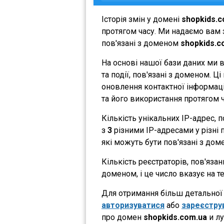
Історія змін у домені
shopkids.c
протягом часу. Ми надаємо вам з
пов'язані з доменом
shopkids.c
На основі нашої бази даних ми 
та події, пов'язані з доменом. 
оновлення контактної інформації
та його використання протягом ч
Кількість унікальних IP-адрес,
з
3
різними IP-адресами у різні п
які можуть бути пов'язані з дом
Кількість реєстраторів, пов'яза
доменом, і це число вказує на 
Для отримання більш детальної і
авторизуватися
або
зареєстру
про домен
shopkids.com.ua
и лу