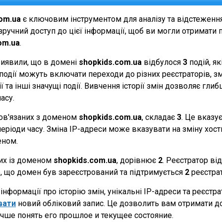
om.ua
є ключовим інструментом для аналізу та відстеженн
ручний доступ до цієї інформації, щоб ви могли отримати п
om.ua
.
виявили, що в домені
shopkids.com.ua
відбулося
3
подій, я
Ці події можуть включати переходи до різних реєстраторів, 
 та інші значущі події. Вивчення історії змін дозволяє г
асу.
 пов'язаних з доменом
shopkids.com.ua
, складає
3
. Це вказу
еріоди часу. Зміна IP-адреси може вказувати на зміну хостин
еном.
них із доменом
shopkids.com.ua
, дорівнює
2
. Реєстратор ві
те, що домен був зареєстрований та підтримується
2
реєстра
нформації про історію змін, унікальні IP-адреси та реєстр
вати
новий обліковий запис. Це дозволить вам отримати д
чше понять его прошлое и текущее состояние.