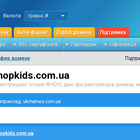
Валюта:
гривні, ₴
мену
Анти-фішинг
Підбір домену
Підтримка
ри
SSL-сертифікати
Партнерам
Інформація
сфер домену
Підтр
hopkids.com.ua
єстрацією! Історія WHOIS, дані про реєстраторів домену, не
наприклад: ukrnames.com.ua
opkids.com.ua