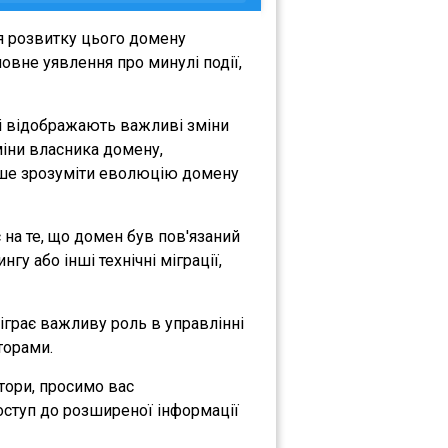
я розвитку цього домену
овне уявлення про минулі події,
кі відображають важливі зміни
зміни власника домену,
либше зрозуміти еволюцію домену
є на те, що домен був пов'язаний
гу або інші технічні міграції,
діграє важливу роль в управлінні
торами.
атори, просимо вас
оступ до розширеної інформації