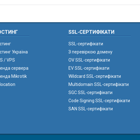
ОСТИНГ
SSL-СЕРТИФІКАТИ
стинг
SSL-сертифікати
стинг Україна
З перевіркою домену
S / VPS
OV SSL-сертифікати
енда сервера
EV SSL-сертифікати
енда Mikrotik
Wildcard SSL-сертифікати
location
Multidomain SSL-сертифікати
SGC SSL-сертифікати
Code Signing SSL-сертифікати
SAN SSL-сертифікати