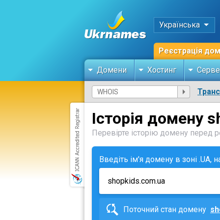
Українська
Реєстрація до
Домени
Хостинг
Серве
Тран
Історія домену s
Перевірте історію домену перед ре
Введіть ім'я домену в зоні .UA, 
Поточний стан домену
sh