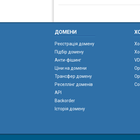
ДОМЕНИ
Х
Реєстрація домену
Хо
Підбір домену
Хо
Анти-фішинг
VD
Ціни на домени
Ор
Трансфер домену
Ор
Реселлінг доменів
Co
API
Backorder
Історія домену