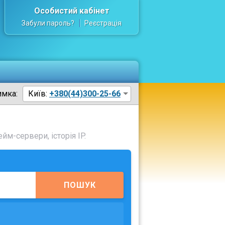
Особистий кабінет
Забули пароль?
Реєстрація
имка:
Київ:
+380(44)300-25-66
йм-сервери, історія IP.
ПОШУК