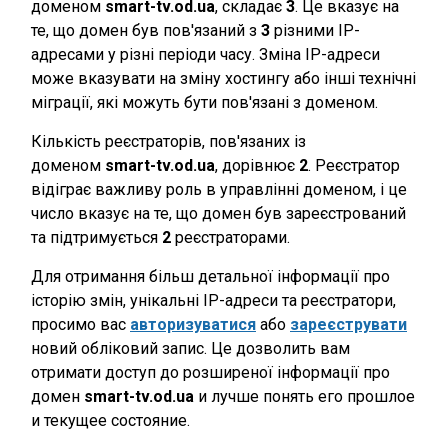
доменом
smart-tv.od.ua
, складає
3
. Це вказує на
те, що домен був пов'язаний з
3
різними IP-
адресами у різні періоди часу. Зміна IP-адреси
може вказувати на зміну хостингу або інші технічні
міграції, які можуть бути пов'язані з доменом.
Кількість реєстраторів, пов'язаних із
доменом
smart-tv.od.ua
, дорівнює
2
. Реєстратор
відіграє важливу роль в управлінні доменом, і це
число вказує на те, що домен був зареєстрований
та підтримується
2
реєстраторами.
Для отримання більш детальної інформації про
історію змін, унікальні IP-адреси та реєстратори,
просимо вас
авторизуватися
або
зареєструвати
новий обліковий запис. Це дозволить вам
отримати доступ до розширеної інформації про
домен
smart-tv.od.ua
и лучше понять его прошлое
и текущее состояние.