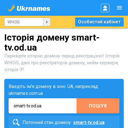
Особистий кабінет
Історія домену smart-
tv.od.ua
Перевірте історію домену перед реєстрацією! Історія
WHOIS, дані про реєстраторів домену, нейм-сервери,
історія IP.
Введіть ім'я домену в зоні .UA, наприклад:
ukrnames.com.ua
ПОШУК
Поточний стан домену
smart-tv.od.ua